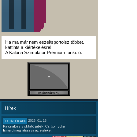
Ha ma már nem eszel/sportolsz többet,
kattints a kiértékelésre!
A Kalória Szimulátor Prémium funkció.
-
kalóriabázis.hu
Hírek
2026. 01. 13.
ÚJ JÁTÉK APP
KalóriaBázis oktató játék: CarboHydra
Ismerd meg játsszva az ételeket!