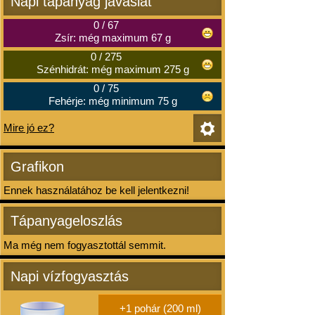
Napi tápanyag javaslat
0
/
67
Zsír: még maximum 67 g
0
/
275
Szénhidrát: még maximum 275 g
0
/
75
Fehérje: még minimum 75 g
Mire jó ez?
Grafikon
Ennek használatához be kell jelentkezni!
Tápanyageloszlás
Ma még nem fogyasztottál semmit.
Napi vízfogyasztás