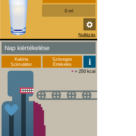
Nap kiértékelése
Kalória
Szöveges
Szimulátor
Értékelés