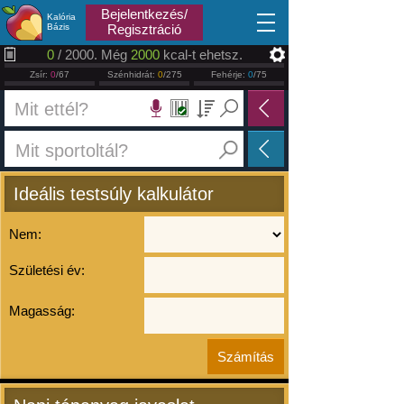
2026.08.07
Bejelentkezés/
Kalória
Bázis
Regisztráció
0
/ 2000. Még
2000
kcal-t ehetsz.
Zsír:
0
/67
Szénhidrát:
0
/275
Fehérje:
0
/75
Ideális testsúly kalkulátor
Nem:
Születési év:
Magasság: