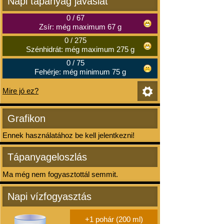
Napi tápanyag javaslat
0
/
67
Zsír: még maximum 67 g
0
/
275
Szénhidrát: még maximum 275 g
0
/
75
Fehérje: még minimum 75 g
Mire jó ez?
Grafikon
Ennek használatához be kell jelentkezni!
Tápanyageloszlás
Ma még nem fogyasztottál semmit.
Napi vízfogyasztás