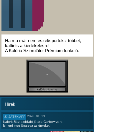
Ha ma már nem eszel/sportolsz többet,
kattints a kiértékelésre!
A Kalória Szimulátor Prémium funkció.
-
kalóriabázis.hu
Hírek
2026. 01. 13.
ÚJ JÁTÉK APP
KalóriaBázis oktató játék: CarboHydra
Ismerd meg játsszva az ételeket!