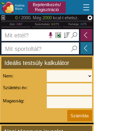
2026.08.09
Bejelentkezés/
Kalória
Bázis
Regisztráció
0
/ 2000. Még
2000
kcal-t ehetsz.
Zsír:
0
/67
Szénhidrát:
0
/275
Fehérje:
0
/75
Ideális testsúly kalkulátor
Nem:
Születési év:
Magasság: