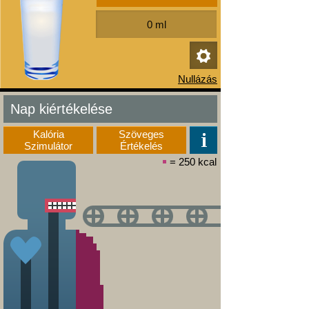
Nap kiértékelése
Kalória
Szöveges
Szimulátor
Értékelés