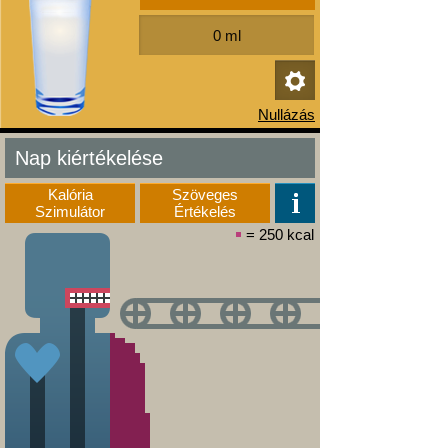
Nap kiértékelése
Kalória
Szöveges
Szimulátor
Értékelés