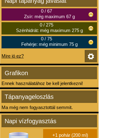
Napi tápanyag javaslat
0
/
67
Zsír: még maximum 67 g
0
/
275
Szénhidrát: még maximum 275 g
0
/
75
Fehérje: még minimum 75 g
Mire jó ez?
Grafikon
Ennek használatához be kell jelentkezni!
Tápanyageloszlás
Ma még nem fogyasztottál semmit.
Napi vízfogyasztás