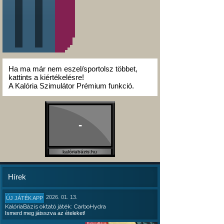
Ha ma már nem eszel/sportolsz többet,
kattints a kiértékelésre!
A Kalória Szimulátor Prémium funkció.
-
kalóriabázis.hu
Hírek
2026. 01. 13.
ÚJ JÁTÉK APP
KalóriaBázis oktató játék: CarboHydra
Ismerd meg játsszva az ételeket!