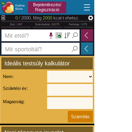
2026.08.09
Bejelentkezés/
Kalória
Bázis
Regisztráció
0
/ 2000. Még
2000
kcal-t ehetsz.
Zsír:
0
/67
Szénhidrát:
0
/275
Fehérje:
0
/75
Ideális testsúly kalkulátor
Nem:
Születési év:
Magasság: