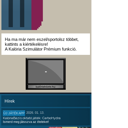
Ha ma már nem eszel/sportolsz többet,
kattints a kiértékelésre!
A Kalória Szimulátor Prémium funkció.
-
kalóriabázis.hu
Hírek
2026. 01. 13.
ÚJ JÁTÉK APP
KalóriaBázis oktató játék: CarboHydra
Ismerd meg játsszva az ételeket!