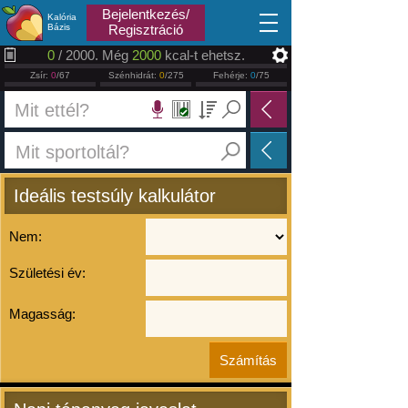
2026.08.08
Bejelentkezés/
Kalória
Bázis
Regisztráció
0
/ 2000. Még
2000
kcal-t ehetsz.
Zsír:
0
/67
Szénhidrát:
0
/275
Fehérje:
0
/75
Ideális testsúly kalkulátor
Nem:
Születési év:
Magasság: