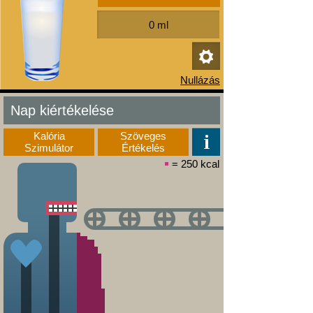
Nap kiértékelése
Kalória
Szöveges
Szimulátor
Értékelés