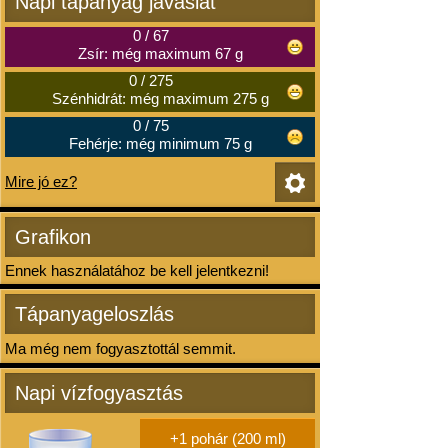
Napi tápanyag javaslat
0
/
67
Zsír: még maximum 67 g
0
/
275
Szénhidrát: még maximum 275 g
0
/
75
Fehérje: még minimum 75 g
Mire jó ez?
Grafikon
Ennek használatához be kell jelentkezni!
Tápanyageloszlás
Ma még nem fogyasztottál semmit.
Napi vízfogyasztás