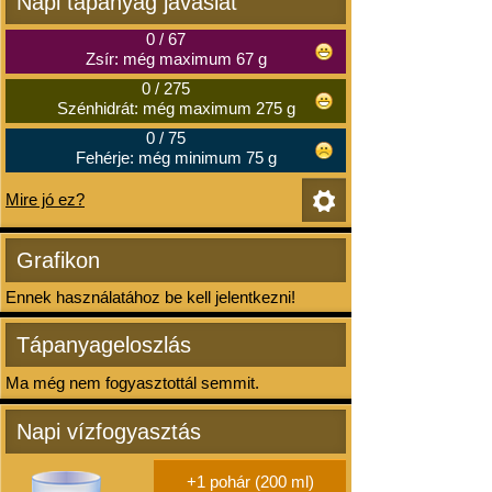
Napi tápanyag javaslat
0
/
67
Zsír: még maximum 67 g
0
/
275
Szénhidrát: még maximum 275 g
0
/
75
Fehérje: még minimum 75 g
Mire jó ez?
Grafikon
Ennek használatához be kell jelentkezni!
Tápanyageloszlás
Ma még nem fogyasztottál semmit.
Napi vízfogyasztás