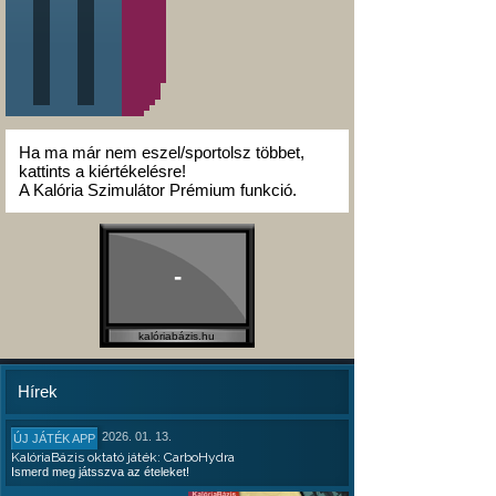
Ha ma már nem eszel/sportolsz többet,
kattints a kiértékelésre!
A Kalória Szimulátor Prémium funkció.
-
kalóriabázis.hu
Hírek
2026. 01. 13.
ÚJ JÁTÉK APP
KalóriaBázis oktató játék: CarboHydra
Ismerd meg játsszva az ételeket!