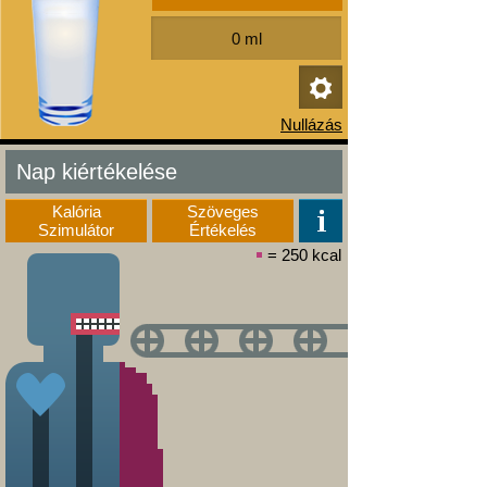
Nap kiértékelése
Kalória
Szöveges
Szimulátor
Értékelés