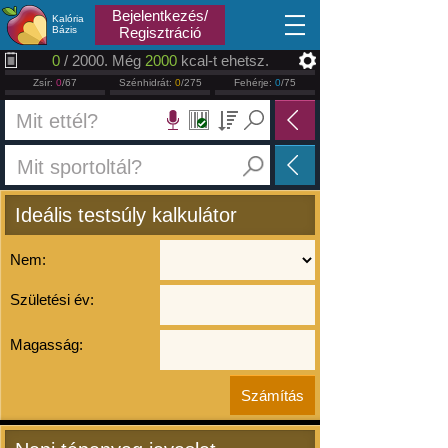
2026.08.07
Bejelentkezés/
Kalória
Bázis
Regisztráció
0
/ 2000. Még
2000
kcal-t ehetsz.
Zsír:
0
/67
Szénhidrát:
0
/275
Fehérje:
0
/75
Ideális testsúly kalkulátor
Nem:
Születési év:
Magasság: