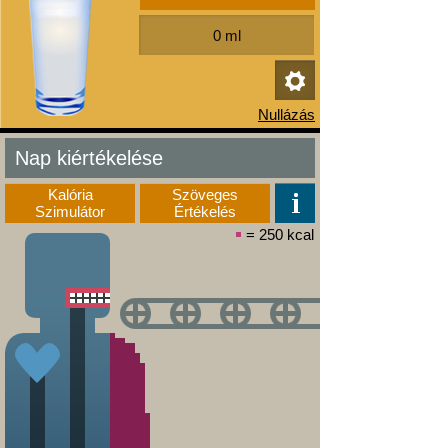
Nap kiértékelése
Kalória
Szöveges
Szimulátor
Értékelés