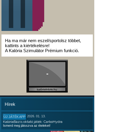
Ha ma már nem eszel/sportolsz többet,
kattints a kiértékelésre!
A Kalória Szimulátor Prémium funkció.
-
kalóriabázis.hu
Hírek
2026. 01. 13.
ÚJ JÁTÉK APP
KalóriaBázis oktató játék: CarboHydra
Ismerd meg játsszva az ételeket!