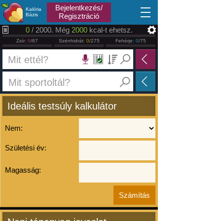
2026.08.07
Bejelentkezés/
Kalória
Bázis
Regisztráció
0
/ 2000. Még
2000
kcal-t ehetsz.
Zsír:
0
/67
Szénhidrát:
0
/275
Fehérje:
0
/75
Ideális testsúly kalkulátor
Nem:
Születési év:
Magasság: