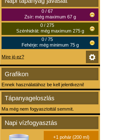
Napi tápanyag javaslat
0
/
67
Zsír: még maximum 67 g
0
/
275
Szénhidrát: még maximum 275 g
0
/
75
Fehérje: még minimum 75 g
Mire jó ez?
Grafikon
Ennek használatához be kell jelentkezni!
Tápanyageloszlás
Ma még nem fogyasztottál semmit.
Napi vízfogyasztás