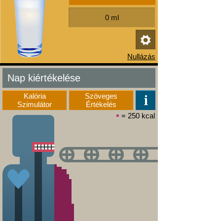
Nap kiértékelése
Kalória
Szöveges
Szimulátor
Értékelés