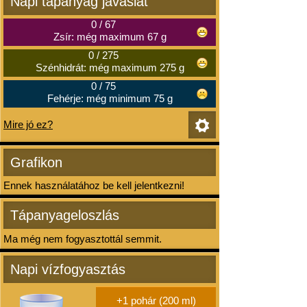
Napi tápanyag javaslat
0
/
67
Zsír: még maximum 67 g
0
/
275
Szénhidrát: még maximum 275 g
0
/
75
Fehérje: még minimum 75 g
Mire jó ez?
Grafikon
Ennek használatához be kell jelentkezni!
Tápanyageloszlás
Ma még nem fogyasztottál semmit.
Napi vízfogyasztás