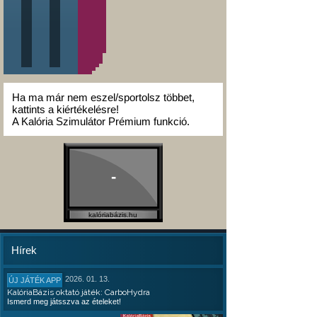
Ha ma már nem eszel/sportolsz többet,
kattints a kiértékelésre!
A Kalória Szimulátor Prémium funkció.
-
kalóriabázis.hu
Hírek
2026. 01. 13.
ÚJ JÁTÉK APP
KalóriaBázis oktató játék: CarboHydra
Ismerd meg játsszva az ételeket!