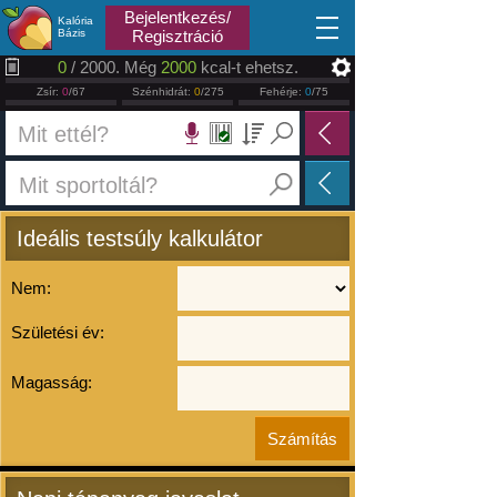
2026.08.10
Bejelentkezés/
Kalória
Bázis
Regisztráció
0
/ 2000. Még
2000
kcal-t ehetsz.
Zsír:
0
/67
Szénhidrát:
0
/275
Fehérje:
0
/75
Ideális testsúly kalkulátor
Nem:
Születési év:
Magasság: