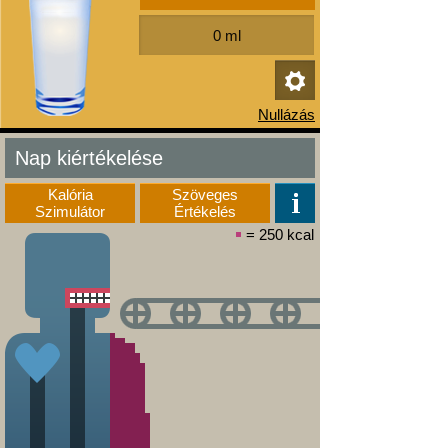
Nap kiértékelése
Kalória
Szöveges
Szimulátor
Értékelés