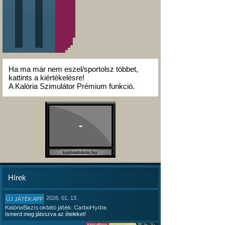
Ha ma már nem eszel/sportolsz többet,
kattints a kiértékelésre!
A Kalória Szimulátor Prémium funkció.
-
kalóriabázis.hu
Hírek
2026. 01. 13.
ÚJ JÁTÉK APP
KalóriaBázis oktató játék: CarboHydra
Ismerd meg játsszva az ételeket!