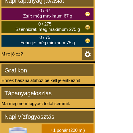
Napi tápanyag javaslat
0
/
67
Zsír: még maximum 67 g
0
/
275
Szénhidrát: még maximum 275 g
0
/
75
Fehérje: még minimum 75 g
Mire jó ez?
Grafikon
Ennek használatához be kell jelentkezni!
Tápanyageloszlás
Ma még nem fogyasztottál semmit.
Napi vízfogyasztás