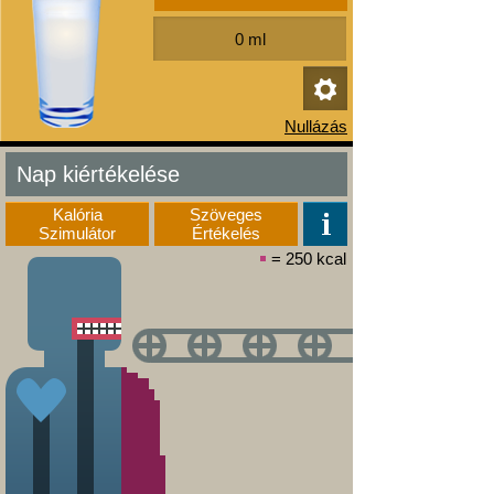
Nap kiértékelése
Kalória
Szöveges
Szimulátor
Értékelés