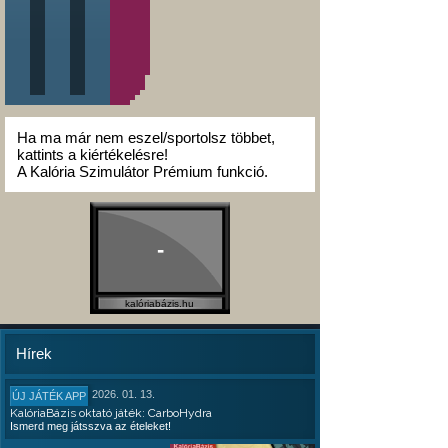
Ha ma már nem eszel/sportolsz többet,
kattints a kiértékelésre!
A Kalória Szimulátor Prémium funkció.
-
kalóriabázis.hu
Hírek
2026. 01. 13.
ÚJ JÁTÉK APP
KalóriaBázis oktató játék: CarboHydra
Ismerd meg játsszva az ételeket!