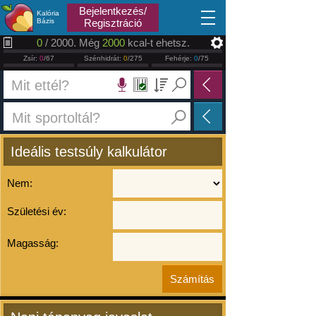
2026.08.09
Bejelentkezés/
Kalória
Bázis
Regisztráció
0
/ 2000. Még
2000
kcal-t ehetsz.
Zsír:
0
/67
Szénhidrát:
0
/275
Fehérje:
0
/75
Ideális testsúly kalkulátor
Nem:
Születési év:
Magasság: