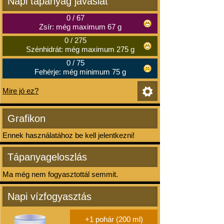
Napi tápanyag javaslat
0
/
67
Zsír: még maximum 67 g
0
/
275
Szénhidrát: még maximum 275 g
0
/
75
Fehérje: még minimum 75 g
Mire jó ez?
Grafikon
Ennek használatához be kell jelentkezni!
Tápanyageloszlás
Ma még nem fogyasztottál semmit.
Napi vízfogyasztás