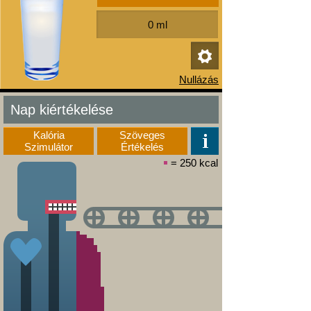
Nap kiértékelése
Kalória
Szöveges
Szimulátor
Értékelés