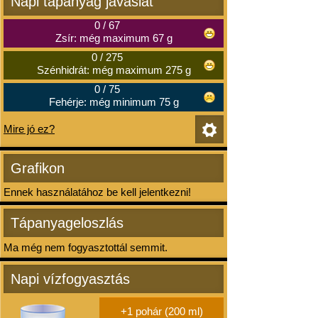
Napi tápanyag javaslat
0
/
67
Zsír: még maximum 67 g
0
/
275
Szénhidrát: még maximum 275 g
0
/
75
Fehérje: még minimum 75 g
Mire jó ez?
Grafikon
Ennek használatához be kell jelentkezni!
Tápanyageloszlás
Ma még nem fogyasztottál semmit.
Napi vízfogyasztás