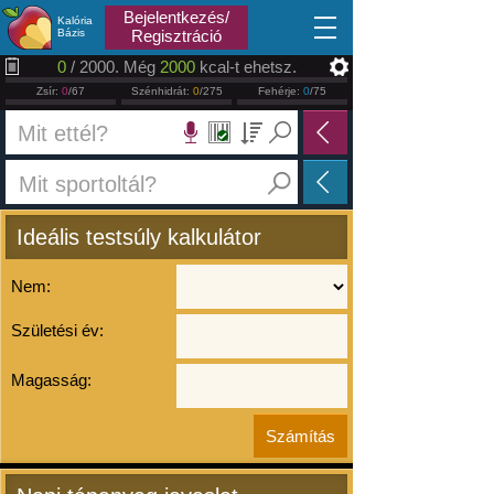
2026.08.09
Bejelentkezés/
Kalória
Bázis
Regisztráció
0
/ 2000. Még
2000
kcal-t ehetsz.
Zsír:
0
/67
Szénhidrát:
0
/275
Fehérje:
0
/75
Ideális testsúly kalkulátor
Nem:
Születési év:
Magasság: