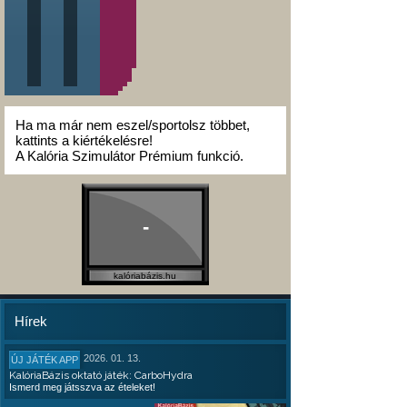
Ha ma már nem eszel/sportolsz többet,
kattints a kiértékelésre!
A Kalória Szimulátor Prémium funkció.
-
kalóriabázis.hu
Hírek
2026. 01. 13.
ÚJ JÁTÉK APP
KalóriaBázis oktató játék: CarboHydra
Ismerd meg játsszva az ételeket!