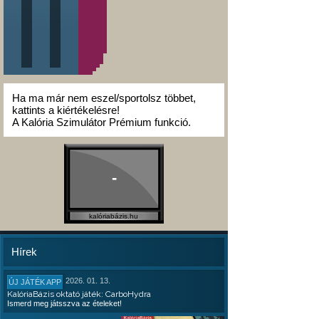
Ha ma már nem eszel/sportolsz többet,
kattints a kiértékelésre!
A Kalória Szimulátor Prémium funkció.
-
kalóriabázis.hu
Hírek
2026. 01. 13.
ÚJ JÁTÉK APP
KalóriaBázis oktató játék: CarboHydra
Ismerd meg játsszva az ételeket!