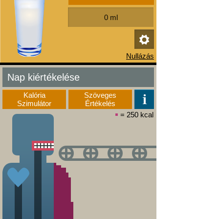
Nap kiértékelése
Kalória
Szöveges
Szimulátor
Értékelés