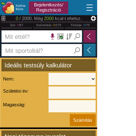
2026.08.08
Bejelentkezés/
Kalória
Bázis
Regisztráció
0
/ 2000. Még
2000
kcal-t ehetsz.
Zsír:
0
/67
Szénhidrát:
0
/275
Fehérje:
0
/75
Ideális testsúly kalkulátor
Nem:
Születési év:
Magasság: