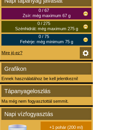
Napi tápanyag javaslat
0
/
67
Zsír: még maximum 67 g
0
/
275
Szénhidrát: még maximum 275 g
0
/
75
Fehérje: még minimum 75 g
Mire jó ez?
Grafikon
Ennek használatához be kell jelentkezni!
Tápanyageloszlás
Ma még nem fogyasztottál semmit.
Napi vízfogyasztás