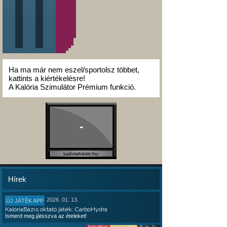
Ha ma már nem eszel/sportolsz többet,
kattints a kiértékelésre!
A Kalória Szimulátor Prémium funkció.
-
kalóriabázis.hu
Hírek
2026. 01. 13.
ÚJ JÁTÉK APP
KalóriaBázis oktató játék: CarboHydra
Ismerd meg játsszva az ételeket!