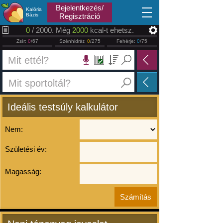
2026.08.07
Bejelentkezés/
Kalória
Bázis
Regisztráció
0
/ 2000. Még
2000
kcal-t ehetsz.
Zsír:
0
/67
Szénhidrát:
0
/275
Fehérje:
0
/75
Ideális testsúly kalkulátor
Nem:
Születési év:
Magasság: