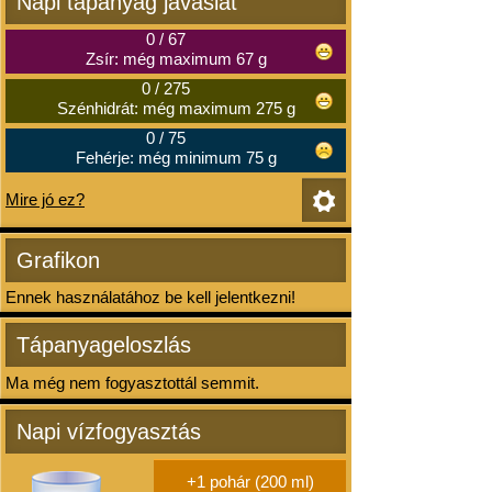
Napi tápanyag javaslat
0
/
67
Zsír: még maximum 67 g
0
/
275
Szénhidrát: még maximum 275 g
0
/
75
Fehérje: még minimum 75 g
Mire jó ez?
Grafikon
Ennek használatához be kell jelentkezni!
Tápanyageloszlás
Ma még nem fogyasztottál semmit.
Napi vízfogyasztás