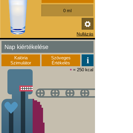
Nap kiértékelése
Kalória
Szöveges
Szimulátor
Értékelés