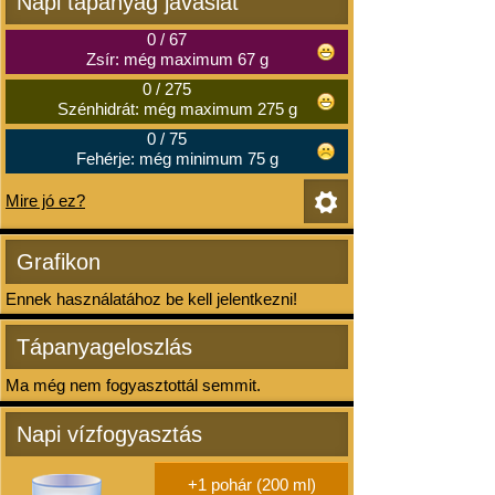
Napi tápanyag javaslat
0
/
67
Zsír: még maximum 67 g
0
/
275
Szénhidrát: még maximum 275 g
0
/
75
Fehérje: még minimum 75 g
Mire jó ez?
Grafikon
Ennek használatához be kell jelentkezni!
Tápanyageloszlás
Ma még nem fogyasztottál semmit.
Napi vízfogyasztás