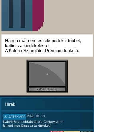
Ha ma már nem eszel/sportolsz többet,
kattints a kiértékelésre!
A Kalória Szimulátor Prémium funkció.
-
kalóriabázis.hu
Hírek
2026. 01. 13.
ÚJ JÁTÉK APP
KalóriaBázis oktató játék: CarboHydra
Ismerd meg játsszva az ételeket!