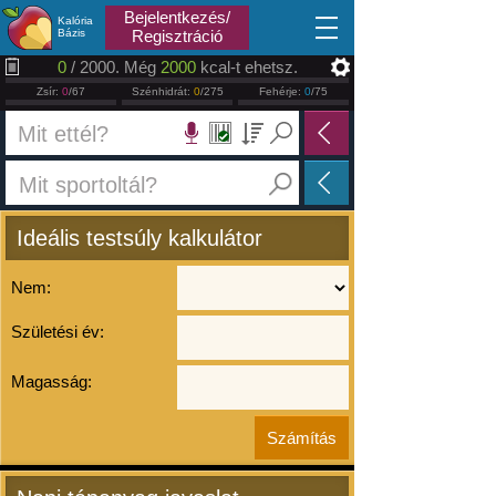
2026.08.09
Bejelentkezés/
Kalória
Bázis
Regisztráció
0
/ 2000. Még
2000
kcal-t ehetsz.
Zsír:
0
/67
Szénhidrát:
0
/275
Fehérje:
0
/75
Ideális testsúly kalkulátor
Nem:
Születési év:
Magasság: