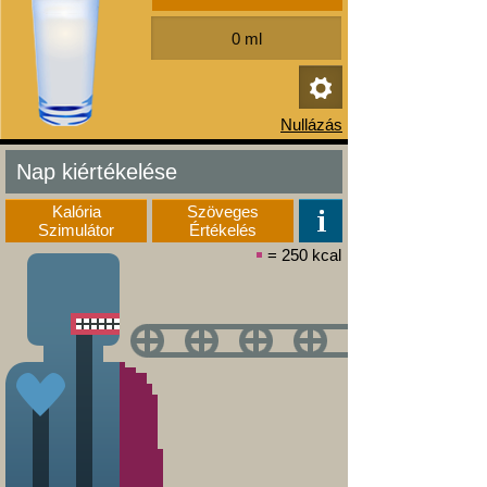
Nap kiértékelése
Kalória
Szöveges
Szimulátor
Értékelés