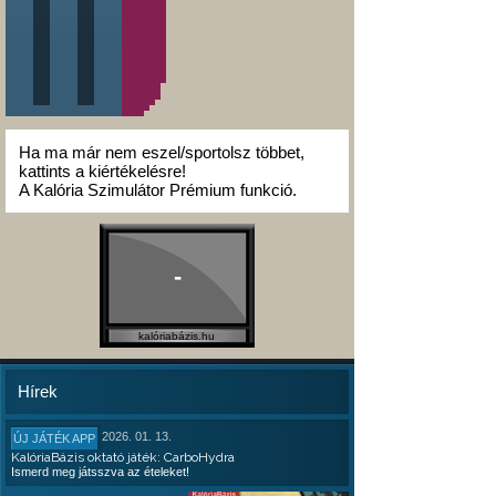
Ha ma már nem eszel/sportolsz többet,
kattints a kiértékelésre!
A Kalória Szimulátor Prémium funkció.
-
kalóriabázis.hu
Hírek
2026. 01. 13.
ÚJ JÁTÉK APP
KalóriaBázis oktató játék: CarboHydra
Ismerd meg játsszva az ételeket!