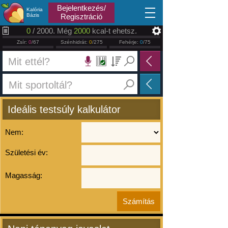
2026.08.07
Bejelentkezés/
Kalória
Bázis
Regisztráció
0
/ 2000. Még
2000
kcal-t ehetsz.
Zsír:
0
/67
Szénhidrát:
0
/275
Fehérje:
0
/75
Ideális testsúly kalkulátor
Nem:
Születési év:
Magasság: