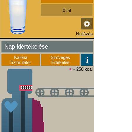
Nap kiértékelése
Kalória
Szöveges
Szimulátor
Értékelés