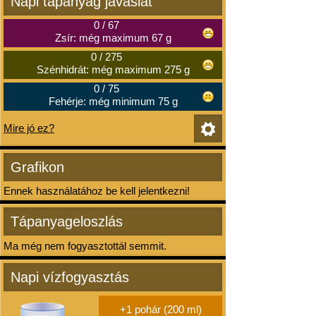
Napi tápanyag javaslat
0
/
67
Zsír: még maximum 67 g
0
/
275
Szénhidrát: még maximum 275 g
0
/
75
Fehérje: még minimum 75 g
Mire jó ez?
Grafikon
Ennek használatához be kell jelentkezni!
Tápanyageloszlás
Ma még nem fogyasztottál semmit.
Napi vízfogyasztás