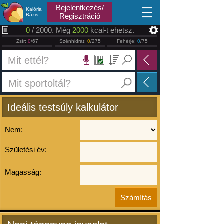
2026.08.08
Bejelentkezés/
Kalória
Bázis
Regisztráció
0
/ 2000. Még
2000
kcal-t ehetsz.
Zsír:
0
/67
Szénhidrát:
0
/275
Fehérje:
0
/75
Ideális testsúly kalkulátor
Nem:
Születési év:
Magasság: