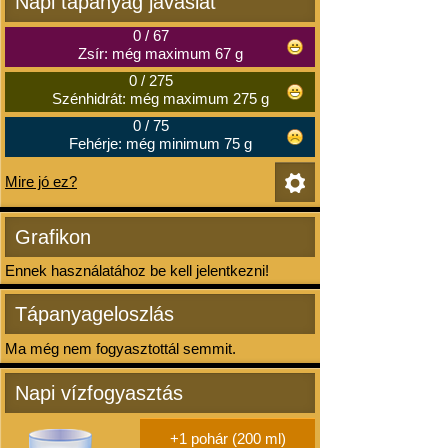
Napi tápanyag javaslat
0
/
67
Zsír: még maximum 67 g
0
/
275
Szénhidrát: még maximum 275 g
0
/
75
Fehérje: még minimum 75 g
Mire jó ez?
Grafikon
Ennek használatához be kell jelentkezni!
Tápanyageloszlás
Ma még nem fogyasztottál semmit.
Napi vízfogyasztás