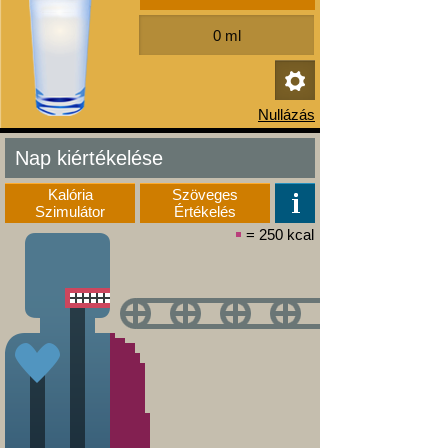
Nap kiértékelése
Kalória
Szöveges
Szimulátor
Értékelés