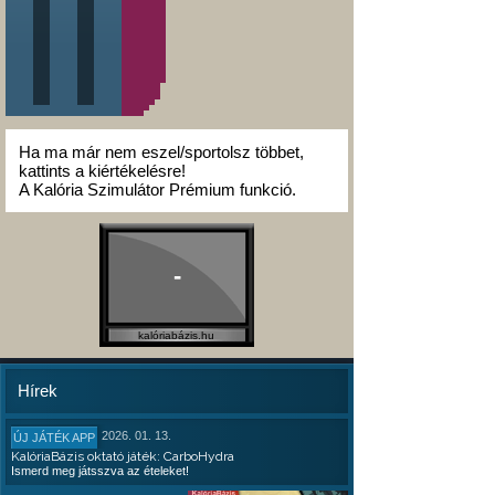
Ha ma már nem eszel/sportolsz többet,
kattints a kiértékelésre!
A Kalória Szimulátor Prémium funkció.
-
kalóriabázis.hu
Hírek
2026. 01. 13.
ÚJ JÁTÉK APP
KalóriaBázis oktató játék: CarboHydra
Ismerd meg játsszva az ételeket!