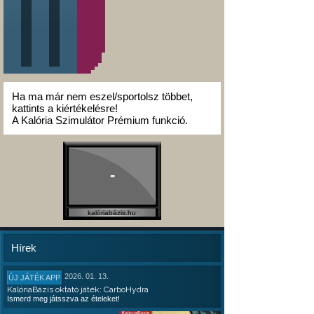
Ha ma már nem eszel/sportolsz többet,
kattints a kiértékelésre!
A Kalória Szimulátor Prémium funkció.
-
kalóriabázis.hu
Hírek
2026. 01. 13.
ÚJ JÁTÉK APP
KalóriaBázis oktató játék: CarboHydra
Ismerd meg játsszva az ételeket!