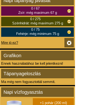
Napi tápanyag javaslat
0
/
67
Zsír: még maximum 67 g
0
/
275
Szénhidrát: még maximum 275 g
0
/
75
Fehérje: még minimum 75 g
Mire jó ez?
Grafikon
Ennek használatához be kell jelentkezni!
Tápanyageloszlás
Ma még nem fogyasztottál semmit.
Napi vízfogyasztás