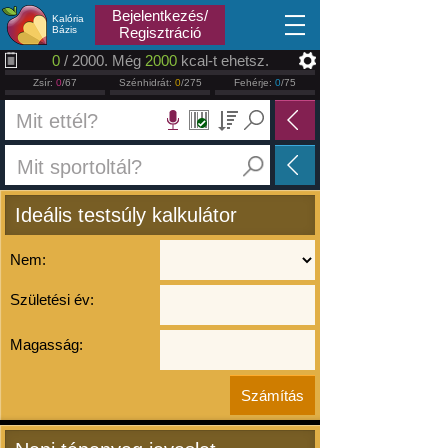
2026.08.08
Bejelentkezés/
Kalória
Bázis
Regisztráció
0
/ 2000. Még
2000
kcal-t ehetsz.
Zsír:
0
/67
Szénhidrát:
0
/275
Fehérje:
0
/75
Ideális testsúly kalkulátor
Nem:
Születési év:
Magasság: