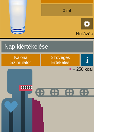
Nap kiértékelése
Kalória
Szöveges
Szimulátor
Értékelés