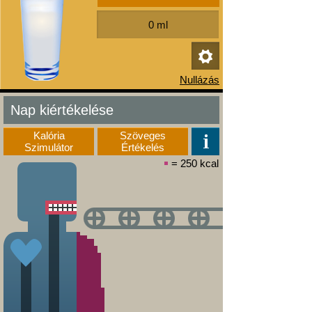
Nap kiértékelése
Kalória
Szöveges
Szimulátor
Értékelés