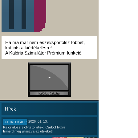
Ha ma már nem eszel/sportolsz többet,
kattints a kiértékelésre!
A Kalória Szimulátor Prémium funkció.
-
kalóriabázis.hu
Hírek
2026. 01. 13.
ÚJ JÁTÉK APP
KalóriaBázis oktató játék: CarboHydra
Ismerd meg játsszva az ételeket!