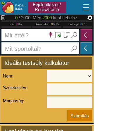
2026.08.10
Bejelentkezés/
Kalória
Bázis
Regisztráció
0
/ 2000. Még
2000
kcal-t ehetsz.
Zsír:
0
/67
Szénhidrát:
0
/275
Fehérje:
0
/75
Ideális testsúly kalkulátor
Nem:
Születési év:
Magasság: