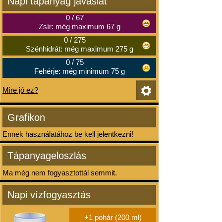
Napi tápanyag javaslat
0
/
67
Zsír: még maximum 67 g
0
/
275
Szénhidrát: még maximum 275 g
0
/
75
Fehérje: még minimum 75 g
Mire jó ez?
Grafikon
Ennek használatához be kell jelentkezni!
Tápanyageloszlás
Ma még nem fogyasztottál semmit.
Napi vízfogyasztás