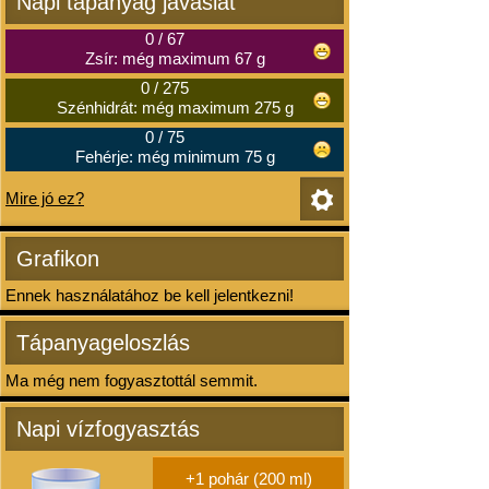
Napi tápanyag javaslat
0
/
67
Zsír: még maximum 67 g
0
/
275
Szénhidrát: még maximum 275 g
0
/
75
Fehérje: még minimum 75 g
Mire jó ez?
Grafikon
Ennek használatához be kell jelentkezni!
Tápanyageloszlás
Ma még nem fogyasztottál semmit.
Napi vízfogyasztás