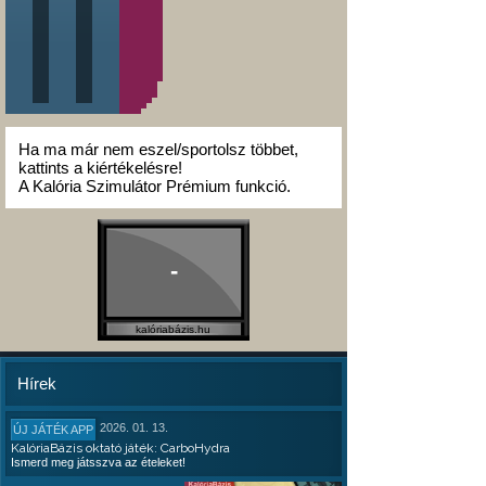
Ha ma már nem eszel/sportolsz többet,
kattints a kiértékelésre!
A Kalória Szimulátor Prémium funkció.
-
kalóriabázis.hu
Hírek
2026. 01. 13.
ÚJ JÁTÉK APP
KalóriaBázis oktató játék: CarboHydra
Ismerd meg játsszva az ételeket!