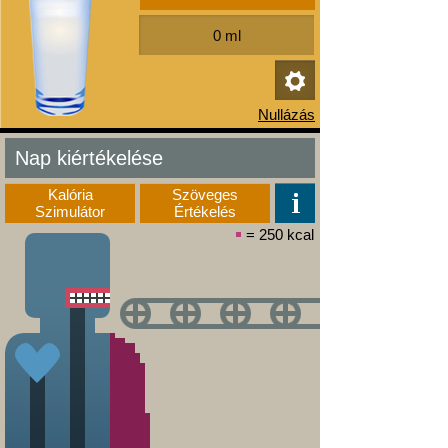
Nap kiértékelése
Kalória
Szöveges
Szimulátor
Értékelés