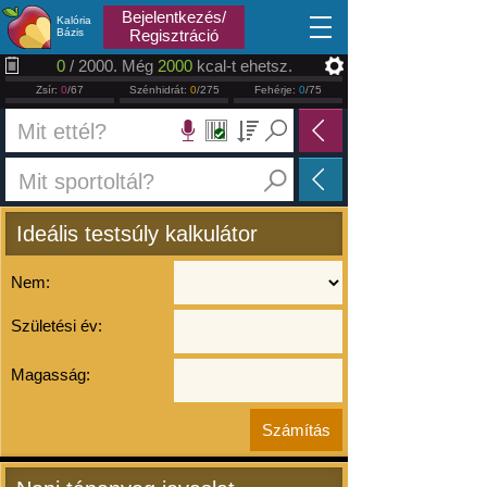
2026.08.06
Bejelentkezés/
Kalória
Bázis
Regisztráció
0
/ 2000. Még
2000
kcal-t ehetsz.
Zsír:
0
/67
Szénhidrát:
0
/275
Fehérje:
0
/75
Ideális testsúly kalkulátor
Nem:
Születési év:
Magasság: