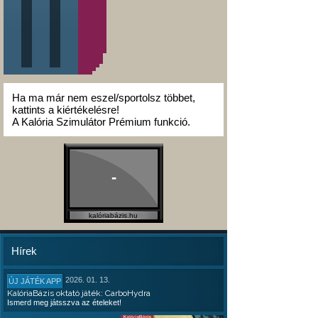
Ha ma már nem eszel/sportolsz többet,
kattints a kiértékelésre!
A Kalória Szimulátor Prémium funkció.
-
kalóriabázis.hu
Hírek
2026. 01. 13.
ÚJ JÁTÉK APP
KalóriaBázis oktató játék: CarboHydra
Ismerd meg játsszva az ételeket!