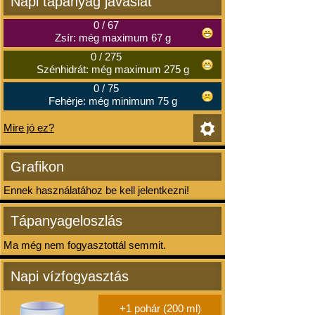
Napi tápanyag javaslat
0
/
67
Zsír: még maximum 67 g
0
/
275
Szénhidrát: még maximum 275 g
0
/
75
Fehérje: még minimum 75 g
Mire jó ez?
Grafikon
Ennek használatához be kell jelentkezni!
Tápanyageloszlás
Ma még nem fogyasztottál semmit.
Napi vízfogyasztás