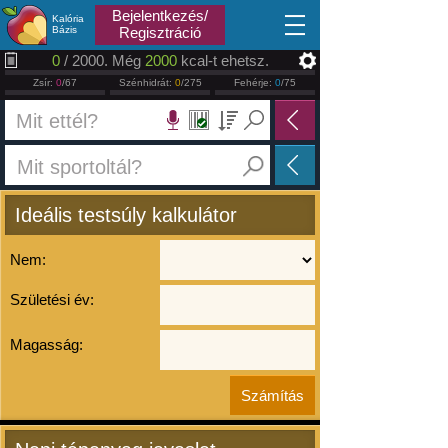
2026.08.09
Bejelentkezés/
Kalória
Bázis
Regisztráció
0
/ 2000. Még
2000
kcal-t ehetsz.
Zsír:
0
/67
Szénhidrát:
0
/275
Fehérje:
0
/75
Ideális testsúly kalkulátor
Nem:
Születési év:
Magasság: