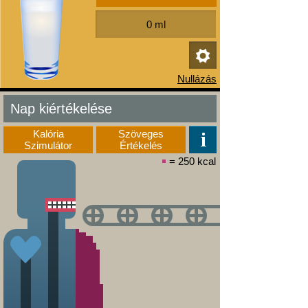
Nap kiértékelése
Kalória
Szöveges
Szimulátor
Értékelés