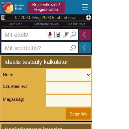
2026.08.08
Bejelentkezés/
Kalória
Bázis
Regisztráció
0
/ 2000. Még
2000
kcal-t ehetsz.
Zsír:
0
/67
Szénhidrát:
0
/275
Fehérje:
0
/75
Ideális testsúly kalkulátor
Nem:
Születési év:
Magasság: