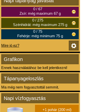
Napi tápanyag javaslat
0
/
67
Zsír: még maximum 67 g
0
/
275
Szénhidrát: még maximum 275 g
0
/
75
Fehérje: még minimum 75 g
Mire jó ez?
Grafikon
Ennek használatához be kell jelentkezni!
Tápanyageloszlás
Ma még nem fogyasztottál semmit.
Napi vízfogyasztás