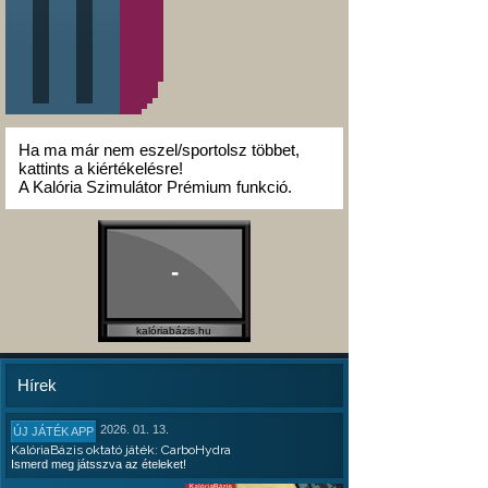
Ha ma már nem eszel/sportolsz többet,
kattints a kiértékelésre!
A Kalória Szimulátor Prémium funkció.
-
kalóriabázis.hu
Hírek
2026. 01. 13.
ÚJ JÁTÉK APP
KalóriaBázis oktató játék: CarboHydra
Ismerd meg játsszva az ételeket!