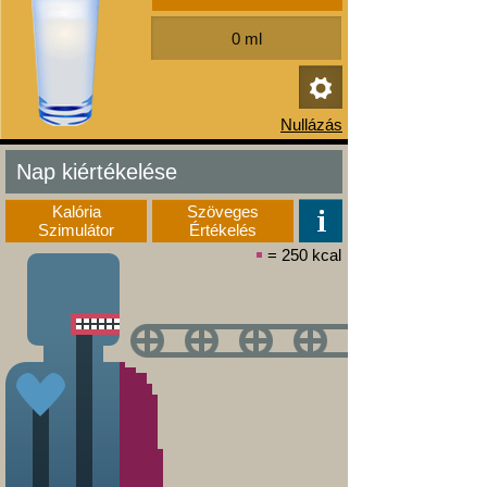
Nap kiértékelése
Kalória
Szöveges
Szimulátor
Értékelés