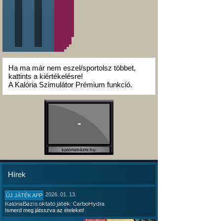
Ha ma már nem eszel/sportolsz többet,
kattints a kiértékelésre!
A Kalória Szimulátor Prémium funkció.
-
kalóriabázis.hu
Hírek
2026. 01. 13.
ÚJ JÁTÉK APP
KalóriaBázis oktató játék: CarboHydra
Ismerd meg játsszva az ételeket!