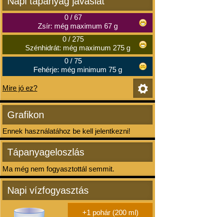
Napi tápanyag javaslat
0
/
67
Zsír: még maximum 67 g
0
/
275
Szénhidrát: még maximum 275 g
0
/
75
Fehérje: még minimum 75 g
Mire jó ez?
Grafikon
Ennek használatához be kell jelentkezni!
Tápanyageloszlás
Ma még nem fogyasztottál semmit.
Napi vízfogyasztás