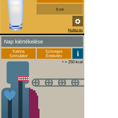
Nap kiértékelése
Kalória
Szöveges
Szimulátor
Értékelés