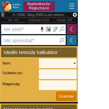
2026.08.09
Bejelentkezés/
Kalória
Bázis
Regisztráció
0
/ 2000. Még
2000
kcal-t ehetsz.
Zsír:
0
/67
Szénhidrát:
0
/275
Fehérje:
0
/75
Ideális testsúly kalkulátor
Nem:
Születési év:
Magasság: