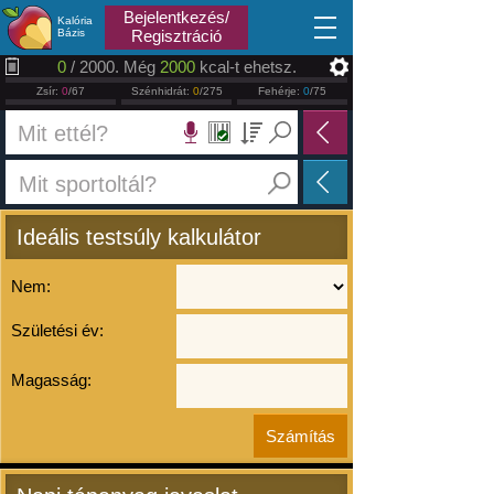
2026.08.08
Bejelentkezés/
Kalória
Bázis
Regisztráció
0
/ 2000. Még
2000
kcal-t ehetsz.
Zsír:
0
/67
Szénhidrát:
0
/275
Fehérje:
0
/75
Ideális testsúly kalkulátor
Nem:
Születési év:
Magasság: