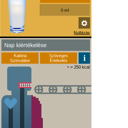
Nap kiértékelése
Kalória
Szöveges
Szimulátor
Értékelés