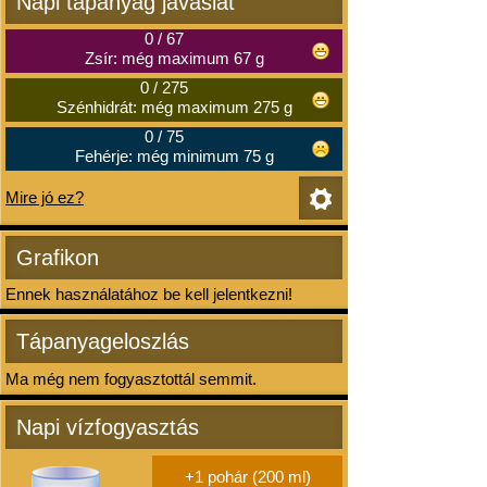
Napi tápanyag javaslat
0
/
67
Zsír: még maximum 67 g
0
/
275
Szénhidrát: még maximum 275 g
0
/
75
Fehérje: még minimum 75 g
Mire jó ez?
Grafikon
Ennek használatához be kell jelentkezni!
Tápanyageloszlás
Ma még nem fogyasztottál semmit.
Napi vízfogyasztás