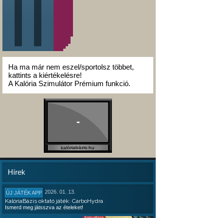
Ha ma már nem eszel/sportolsz többet,
kattints a kiértékelésre!
A Kalória Szimulátor Prémium funkció.
-
kalóriabázis.hu
Hírek
2026. 01. 13.
ÚJ JÁTÉK APP
KalóriaBázis oktató játék: CarboHydra
Ismerd meg játsszva az ételeket!