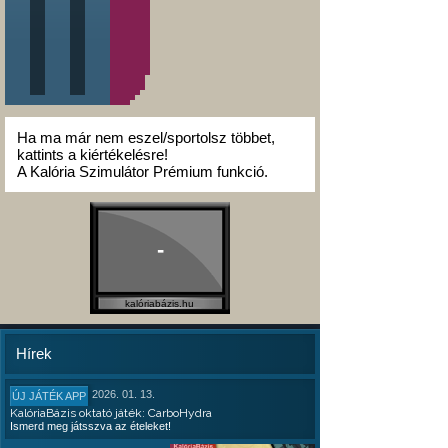
Ha ma már nem eszel/sportolsz többet,
kattints a kiértékelésre!
A Kalória Szimulátor Prémium funkció.
-
kalóriabázis.hu
Hírek
2026. 01. 13.
ÚJ JÁTÉK APP
KalóriaBázis oktató játék: CarboHydra
Ismerd meg játsszva az ételeket!