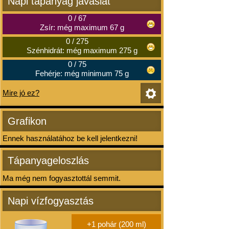
Napi tápanyag javaslat
0
/
67
Zsír: még maximum 67 g
0
/
275
Szénhidrát: még maximum 275 g
0
/
75
Fehérje: még minimum 75 g
Mire jó ez?
Grafikon
Ennek használatához be kell jelentkezni!
Tápanyageloszlás
Ma még nem fogyasztottál semmit.
Napi vízfogyasztás