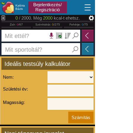
2026.08.07
Bejelentkezés/
Kalória
Bázis
Regisztráció
0
/ 2000. Még
2000
kcal-t ehetsz.
Zsír:
0
/67
Szénhidrát:
0
/275
Fehérje:
0
/75
Ideális testsúly kalkulátor
Nem:
Születési év:
Magasság: