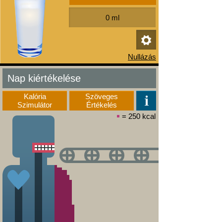
Nap kiértékelése
Kalória
Szöveges
Szimulátor
Értékelés