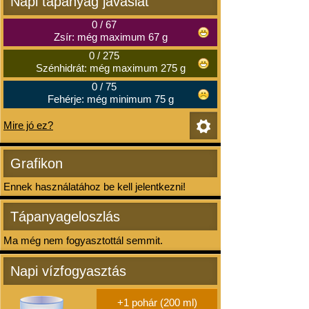
Napi tápanyag javaslat
0
/
67
Zsír: még maximum 67 g
0
/
275
Szénhidrát: még maximum 275 g
0
/
75
Fehérje: még minimum 75 g
Mire jó ez?
Grafikon
Ennek használatához be kell jelentkezni!
Tápanyageloszlás
Ma még nem fogyasztottál semmit.
Napi vízfogyasztás