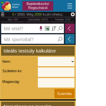
2026.08.07
Bejelentkezés/
Kalória
Bázis
Regisztráció
0
/ 2000. Még
2000
kcal-t ehetsz.
Zsír:
0
/67
Szénhidrát:
0
/275
Fehérje:
0
/75
Ideális testsúly kalkulátor
Nem:
Születési év:
Magasság: