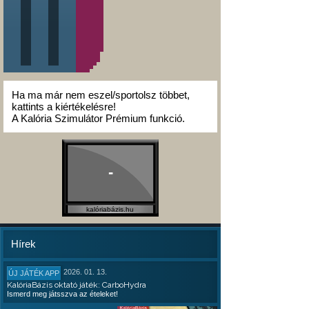
Ha ma már nem eszel/sportolsz többet,
kattints a kiértékelésre!
A Kalória Szimulátor Prémium funkció.
-
kalóriabázis.hu
Hírek
2026. 01. 13.
ÚJ JÁTÉK APP
KalóriaBázis oktató játék: CarboHydra
Ismerd meg játsszva az ételeket!