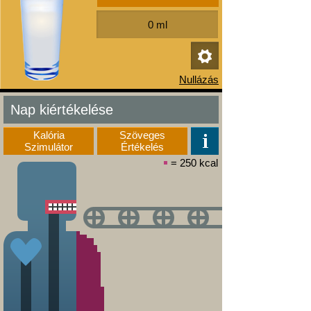
Nap kiértékelése
Kalória
Szöveges
Szimulátor
Értékelés