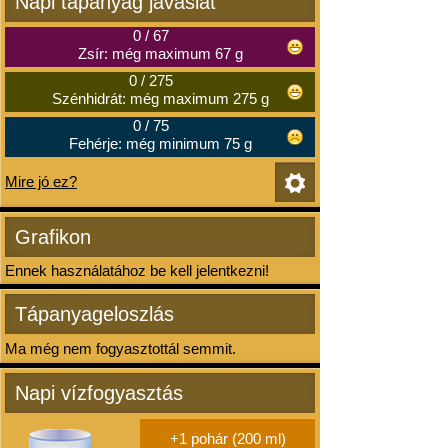
Napi tápanyag javaslat
0
/
67
Zsír: még maximum 67 g
0
/
275
Szénhidrát: még maximum 275 g
0
/
75
Fehérje: még minimum 75 g
Mire jó ez?
Grafikon
Ennek használatához be kell jelentkezni!
Tápanyageloszlás
Ma még nem fogyasztottál semmit.
Napi vízfogyasztás