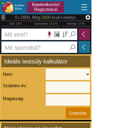
2026.08.06
Bejelentkezés/
Kalória
Bázis
Regisztráció
0
/ 2000. Még
2000
kcal-t ehetsz.
Zsír:
0
/67
Szénhidrát:
0
/275
Fehérje:
0
/75
Ideális testsúly kalkulátor
Nem:
Születési év:
Magasság: