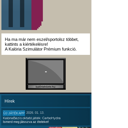
Ha ma már nem eszel/sportolsz többet,
kattints a kiértékelésre!
A Kalória Szimulátor Prémium funkció.
-
kalóriabázis.hu
Hírek
2026. 01. 13.
ÚJ JÁTÉK APP
KalóriaBázis oktató játék: CarboHydra
Ismerd meg játsszva az ételeket!