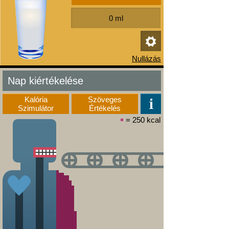
Nap kiértékelése
Kalória
Szöveges
Szimulátor
Értékelés