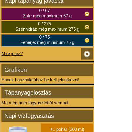
Napi tápanyag javaslat
0
/
67
Zsír: még maximum 67 g
0
/
275
Szénhidrát: még maximum 275 g
0
/
75
Fehérje: még minimum 75 g
Mire jó ez?
Grafikon
Ennek használatához be kell jelentkezni!
Tápanyageloszlás
Ma még nem fogyasztottál semmit.
Napi vízfogyasztás