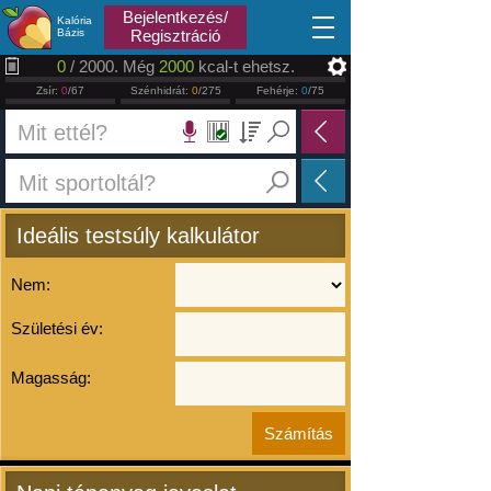
2026.08.07
Bejelentkezés/
Kalória
Bázis
Regisztráció
0
/ 2000. Még
2000
kcal-t ehetsz.
Zsír:
0
/67
Szénhidrát:
0
/275
Fehérje:
0
/75
Ideális testsúly kalkulátor
Nem:
Születési év:
Magasság: