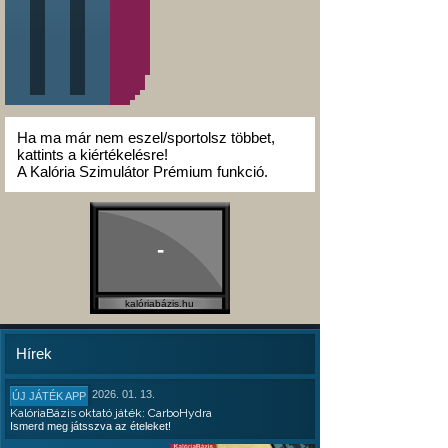
Ha ma már nem eszel/sportolsz többet,
kattints a kiértékelésre!
A Kalória Szimulátor Prémium funkció.
-
kalóriabázis.hu
Hírek
2026. 01. 13.
ÚJ JÁTÉK APP
KalóriaBázis oktató játék: CarboHydra
Ismerd meg játsszva az ételeket!