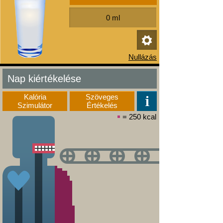
Nap kiértékelése
Kalória
Szöveges
Szimulátor
Értékelés