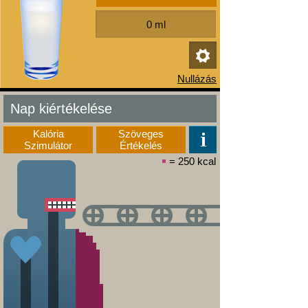
Nap kiértékelése
Kalória
Szöveges
Szimulátor
Értékelés