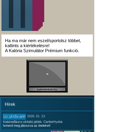
Ha ma már nem eszel/sportolsz többet,
kattints a kiértékelésre!
A Kalória Szimulátor Prémium funkció.
-
kalóriabázis.hu
Hírek
2026. 01. 13.
ÚJ JÁTÉK APP
KalóriaBázis oktató játék: CarboHydra
Ismerd meg játsszva az ételeket!