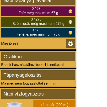
Napi tápanyag javaslat
0
/
67
Zsír: még maximum 67 g
0
/
275
Szénhidrát: még maximum 275 g
0
/
75
Fehérje: még minimum 75 g
Mire jó ez?
Grafikon
Ennek használatához be kell jelentkezni!
Tápanyageloszlás
Ma még nem fogyasztottál semmit.
Napi vízfogyasztás