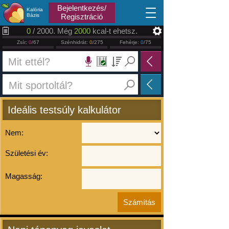
2026.08.09
Bejelentkezés/
Kalória
Bázis
Regisztráció
0
/ 2000. Még
2000
kcal-t ehetsz.
Zsír:
0
/67
Szénhidrát:
0
/275
Fehérje:
0
/75
Ideális testsúly kalkulátor
Nem:
Születési év:
Magasság: