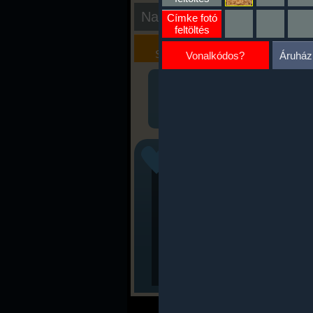
Nap kiértékelése
Címke fotó
feltöltés
Kalória
Szöveges
Szimulátor
Értékelés
Vonalkódos?
Áruház