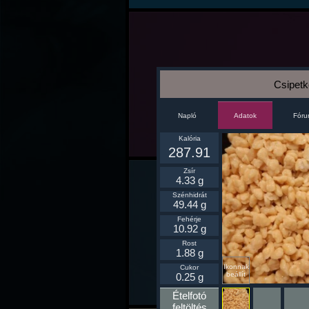
Csipetk
Napló
Fór
Adatok
Kalória
287.91
Zsír
4.33 g
Szénhidrát
49.44 g
Fehérje
10.92 g
Rost
1.88 g
Ikonnak
Cukor
beállít
0.25 g
Ételfotó
feltöltés