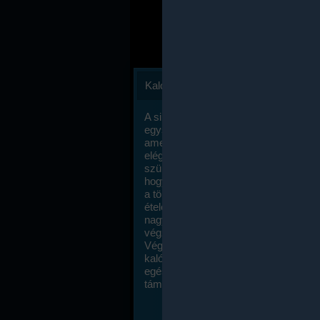
Kalóriaszámlálás
A sikeres fogyás titka valójában igen
egyszerű: égess több energiát, mint
amennyit beviszel. Természetesen e
elég nagy fegyelemre és akaraterőre
szükség, de meglepődve fogod tapasz
hogy a kalóriaszámolás mennyire ru
a többi diétához képest. Itt nincsenek ti
ételek és a megengedett kalóriabevite
nagymértékben növelheted ha testmo
végzel.
Végül, de nem utolsó sorban, a
kalóriaszámolás módszerét a legtöbb
egészségügyi szakorvos ajánlja és
támogatja.
To