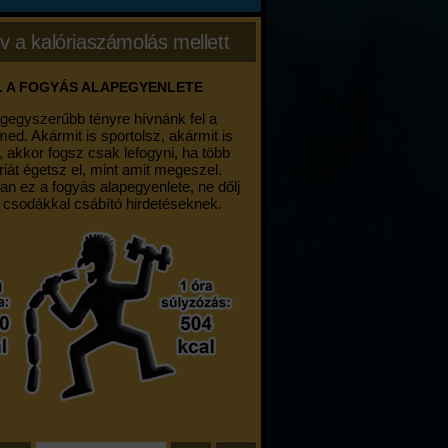
v a kalóriaszámolás mellett
. A FOGYÁS ALAPEGYENLETE
egegyszerűbb tényre hívnánk fel a
med. Akármit is sportolsz, akármit is
, akkor fogsz csak lefogyni, ha több
riát égetsz el, mint amit megeszel.
an ez a fogyás alapegyenlete, ne dőlj
 csodákkal csábító hirdetéseknek.