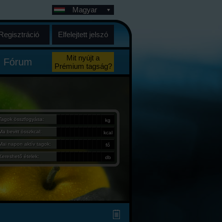
Magyar
Regisztráció
Elfelejtett jelszó
Mit nyújt a
Fórum
Prémium tagság?
Tagok összfogyása:
kg
Ma bevitt összkcal:
kcal
Mai napon aktív tagok:
fő
Kereshető ételek:
db