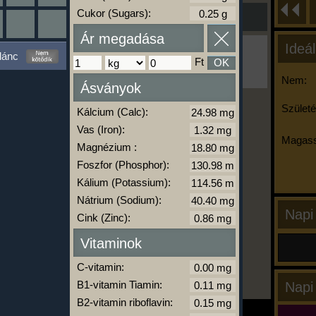
Cukor (Sugars):
Ár megadása
Ideál
Ha ma már nem eszel/sportolsz többet,
lánc
kattints a kiértékelésre!
Ft
OK
A Kalória Szimulátor Prémium funkció.
Nem:
Ásványok
Születé
Kálcium (Calc):
-
Vas (Iron):
Magass
Magnézium :
Foszfor (Phosphor):
kalóriabázis.hu
Kálium (Potassium):
Nátrium (Sodium):
Napi
Cink (Zinc):
Vitaminok
C-vitamin:
B1-vitamin Tiamin:
Napi
B2-vitamin riboflavin: