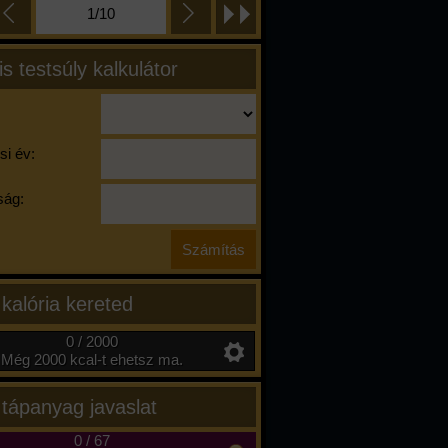
1/10
is testsúly kalkulátor
si év:
ág:
 kalória kereted
0 / 2000
Még 2000 kcal-t ehetsz ma.
 tápanyag javaslat
0
/
67