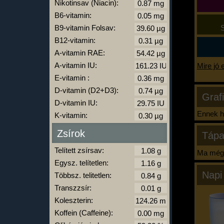
Nikotinsav (Niacin):
B6-vitamin:
B9-vitamin Folsav:
S
B12-vitamin:
A-vitamin RAE:
A-vitamin IU:
Mire jó 
E-vitamin :
D-vitamin (D2+D3):
Graf
D-vitamin IU:
Ennek ha
K-vitamin:
Zsírok
Tápa
Telített zsírsav:
Ma még 
Egysz. telítetlen:
Napi
Többsz. telitetlen:
Transzzsír:
Koleszterin:
Koffein (Caffeine):