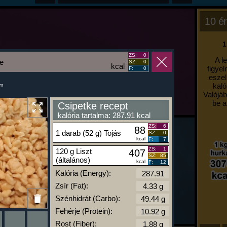
10 ér
1
ZS:
0
A l
e
SZ:
0
kcal
figyel
F:
0
eszel
kaló
um
Valójáb
be a
Csipetke recept
kalória tartalma: 287.91 kcal
ZS:
6
88
1 darab (52 g) Tojás
SZ:
0
kcal
F:
7
ZS:
1
120 g Liszt
407
SZ:
85
(általános)
kcal
F:
12
Kalória (Energy):
Zsír (Fat):
Szénhidrát (Carbo):
Fehérje (Protein):
Rost (Fiber):