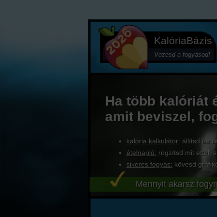
KalóriaBázis
Vezesd a fogyásod!
Ha több kalóriát 
amit beviszel, fo
kalória kalkulátor:
állítsd be c
ételnapló:
rögzítsd mit ettél, s
sikeres fogyás:
kövesd grafik
Mennyit akarsz fogyn