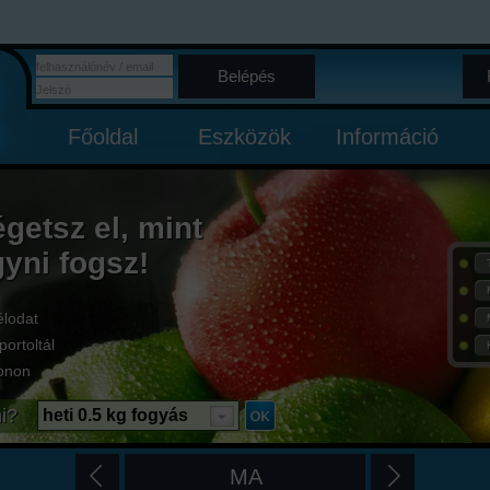
Belépés
Főoldal
Eszközök
Információ
égetsz el, mint
gyni fogsz!
élodat
portoltál
onon
i?
heti 0.5 kg fogyás
MA