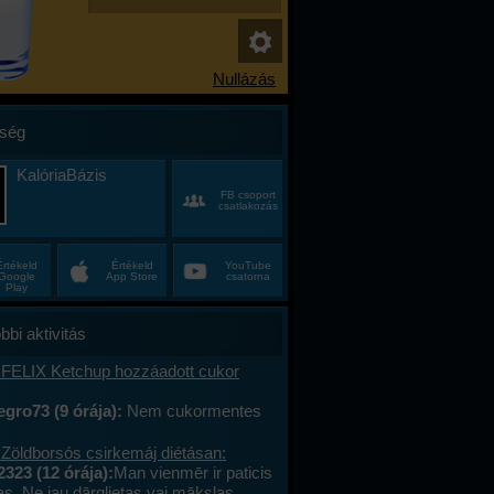
ség
KalóriaBázis
FB csoport
csatlakozás
Értékeld
Értékeld
YouTube
Google
App Store
csatorna
Play
bbi aktivitás
 FELIX Ketchup hozzáadott cukor
gro73 (9 órája):
Nem cukormentes
0%-al kevesebb cukor
 Zöldborsós csirkemáj diétásan:
2323 (12 órája):
Man vienmēr ir paticis
tas. Ne jau dārglietas vai mākslas