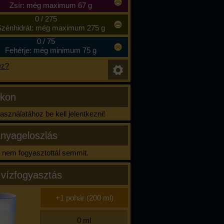
Zsír: még maximum 67 g
0
/
275
zénhidrát: még maximum 275 g
0
/
75
Fehérje: még minimum 75 g
ez?
ikon
sználatához be kell jelentkezni!
nyageloszlás
nem fogyasztottál semmit.
 vízfogyasztás