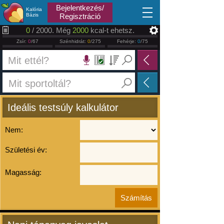
2026.08.09
Bejelentkezés/
Kalória
Bázis
Regisztráció
0
/ 2000. Még
2000
kcal-t ehetsz.
Zsír:
0
/67
Szénhidrát:
0
/275
Fehérje:
0
/75
Ideális testsúly kalkulátor
Nem:
Születési év:
Magasság: