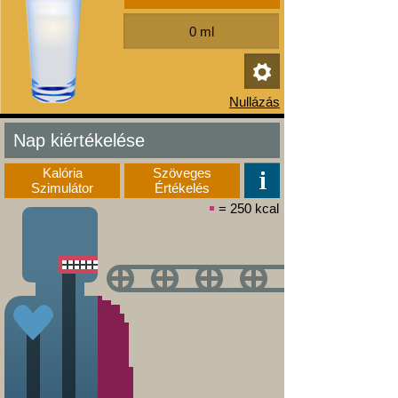
Nap kiértékelése
Kalória
Szöveges
Szimulátor
Értékelés