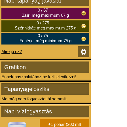
Napi tápanyag javaslat
0
/
67
Zsír: még maximum 67 g
0
/
275
Szénhidrát: még maximum 275 g
0
/
75
Fehérje: még minimum 75 g
Mire jó ez?
Grafikon
Ennek használatához be kell jelentkezni!
Tápanyageloszlás
Ma még nem fogyasztottál semmit.
Napi vízfogyasztás