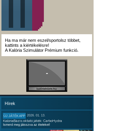
Ha ma már nem eszel/sportolsz többet,
kattints a kiértékelésre!
A Kalória Szimulátor Prémium funkció.
-
kalóriabázis.hu
Hírek
2026. 01. 13.
ÚJ JÁTÉK APP
KalóriaBázis oktató játék: CarboHydra
Ismerd meg játsszva az ételeket!