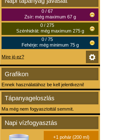
Napi tápanyag javaslat
0
/
67
Zsír: még maximum 67 g
0
/
275
Szénhidrát: még maximum 275 g
0
/
75
Fehérje: még minimum 75 g
Mire jó ez?
Grafikon
Ennek használatához be kell jelentkezni!
Tápanyageloszlás
Ma még nem fogyasztottál semmit.
Napi vízfogyasztás