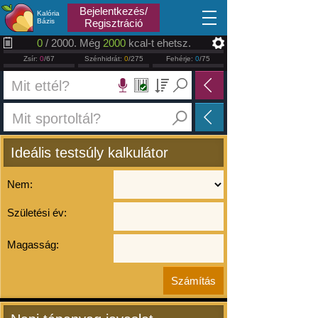
2026.08.06
Bejelentkezés/
Kalória
Bázis
Regisztráció
0
/ 2000. Még
2000
kcal-t ehetsz.
Zsír:
0
/67
Szénhidrát:
0
/275
Fehérje:
0
/75
Ideális testsúly kalkulátor
Nem:
Születési év:
Magasság: