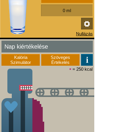
Nap kiértékelése
Kalória
Szöveges
Szimulátor
Értékelés