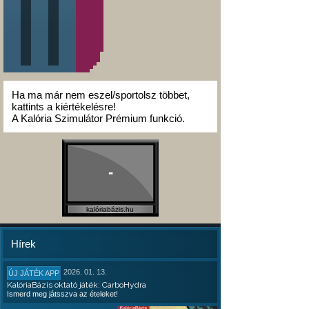
Ha ma már nem eszel/sportolsz többet,
kattints a kiértékelésre!
A Kalória Szimulátor Prémium funkció.
-
kalóriabázis.hu
Hírek
2026. 01. 13.
ÚJ JÁTÉK APP
KalóriaBázis oktató játék: CarboHydra
Ismerd meg játsszva az ételeket!