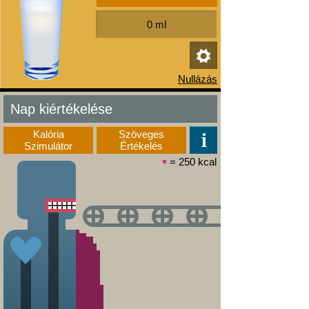
Nap kiértékelése
Kalória
Szöveges
Szimulátor
Értékelés