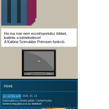
Ha ma már nem eszel/sportolsz többet,
kattints a kiértékelésre!
A Kalória Szimulátor Prémium funkció.
-
kalóriabázis.hu
Hírek
2026. 01. 13.
ÚJ JÁTÉK APP
KalóriaBázis oktató játék: CarboHydra
Ismerd meg játsszva az ételeket!