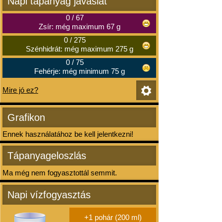
Napi tápanyag javaslat
0
/
67
Zsír: még maximum 67 g
0
/
275
Szénhidrát: még maximum 275 g
0
/
75
Fehérje: még minimum 75 g
Mire jó ez?
Grafikon
Ennek használatához be kell jelentkezni!
Tápanyageloszlás
Ma még nem fogyasztottál semmit.
Napi vízfogyasztás