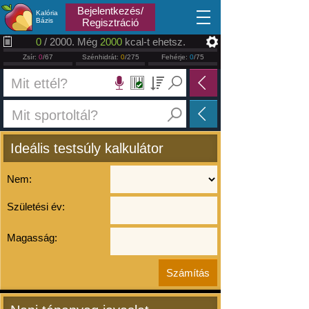
2026.08.08
Bejelentkezés/
Kalória
Bázis
Regisztráció
0
/ 2000. Még
2000
kcal-t ehetsz.
Zsír:
0
/67
Szénhidrát:
0
/275
Fehérje:
0
/75
Ideális testsúly kalkulátor
Nem:
Születési év:
Magasság: