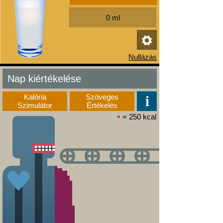
Nap kiértékelése
Kalória
Szöveges
Szimulátor
Értékelés