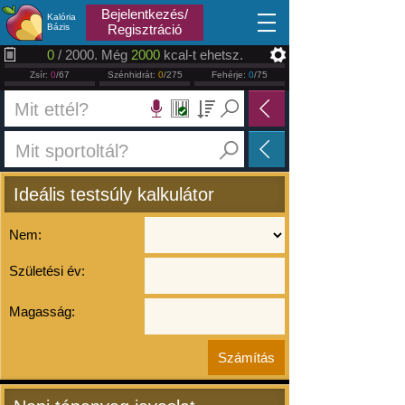
2026.08.06
Bejelentkezés/
Kalória
Bázis
Regisztráció
0
/ 2000. Még
2000
kcal-t ehetsz.
Zsír:
0
/67
Szénhidrát:
0
/275
Fehérje:
0
/75
Ideális testsúly kalkulátor
Nem:
Születési év:
Magasság: