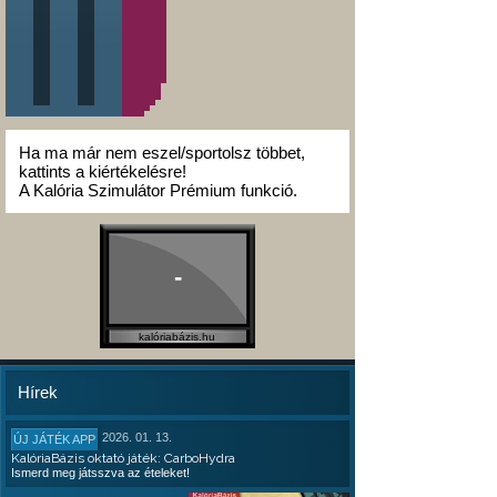
Ha ma már nem eszel/sportolsz többet,
kattints a kiértékelésre!
A Kalória Szimulátor Prémium funkció.
-
kalóriabázis.hu
Hírek
2026. 01. 13.
ÚJ JÁTÉK APP
KalóriaBázis oktató játék: CarboHydra
Ismerd meg játsszva az ételeket!