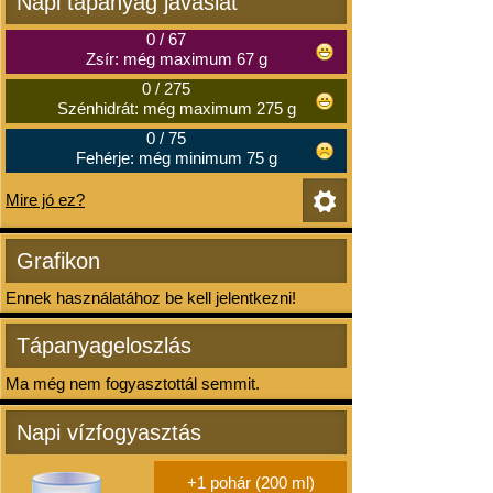
Napi tápanyag javaslat
0
/
67
Zsír: még maximum 67 g
0
/
275
Szénhidrát: még maximum 275 g
0
/
75
Fehérje: még minimum 75 g
Mire jó ez?
Grafikon
Ennek használatához be kell jelentkezni!
Tápanyageloszlás
Ma még nem fogyasztottál semmit.
Napi vízfogyasztás