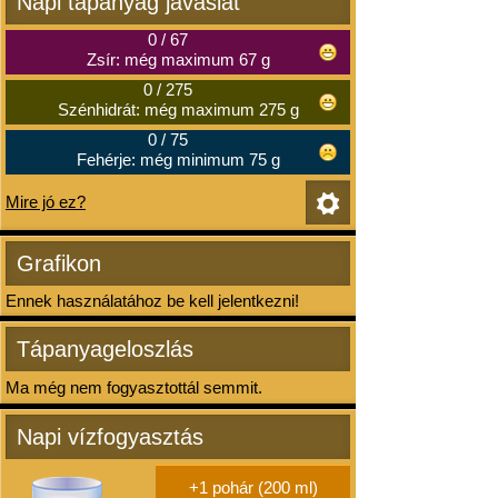
Napi tápanyag javaslat
0
/
67
Zsír: még maximum 67 g
0
/
275
Szénhidrát: még maximum 275 g
0
/
75
Fehérje: még minimum 75 g
Mire jó ez?
Grafikon
Ennek használatához be kell jelentkezni!
Tápanyageloszlás
Ma még nem fogyasztottál semmit.
Napi vízfogyasztás