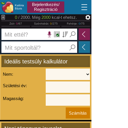
2026.08.09
Bejelentkezés/
Kalória
Bázis
Regisztráció
0
/ 2000. Még
2000
kcal-t ehetsz.
Zsír:
0
/67
Szénhidrát:
0
/275
Fehérje:
0
/75
Ideális testsúly kalkulátor
Nem:
Születési év:
Magasság: