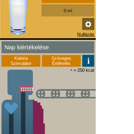
Nap kiértékelése
Kalória
Szöveges
Szimulátor
Értékelés