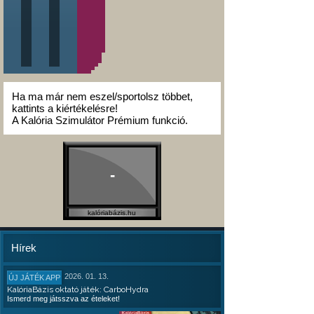
Ha ma már nem eszel/sportolsz többet,
kattints a kiértékelésre!
A Kalória Szimulátor Prémium funkció.
-
kalóriabázis.hu
Hírek
2026. 01. 13.
ÚJ JÁTÉK APP
KalóriaBázis oktató játék: CarboHydra
Ismerd meg játsszva az ételeket!