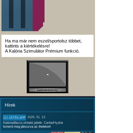
Ha ma már nem eszel/sportolsz többet,
kattints a kiértékelésre!
A Kalória Szimulátor Prémium funkció.
-
kalóriabázis.hu
Hírek
2026. 01. 13.
ÚJ JÁTÉK APP
KalóriaBázis oktató játék: CarboHydra
Ismerd meg játsszva az ételeket!