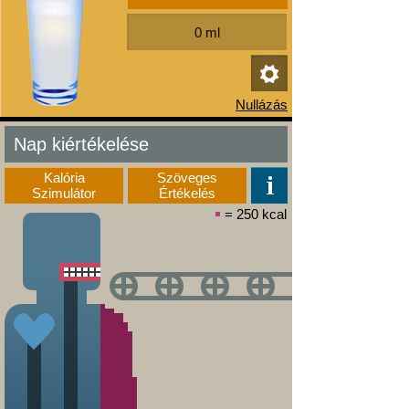
Nap kiértékelése
Kalória
Szöveges
Szimulátor
Értékelés