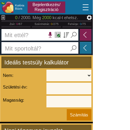
2026.08.06
Bejelentkezés/
Kalória
Bázis
Regisztráció
0
/ 2000. Még
2000
kcal-t ehetsz.
Zsír:
0
/67
Szénhidrát:
0
/275
Fehérje:
0
/75
Ideális testsúly kalkulátor
Nem:
Születési év:
Magasság: