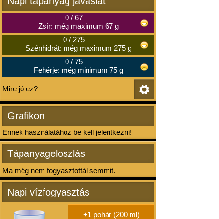
Napi tápanyag javaslat
0
/
67
Zsír: még maximum 67 g
0
/
275
Szénhidrát: még maximum 275 g
0
/
75
Fehérje: még minimum 75 g
Mire jó ez?
Grafikon
Ennek használatához be kell jelentkezni!
Tápanyageloszlás
Ma még nem fogyasztottál semmit.
Napi vízfogyasztás