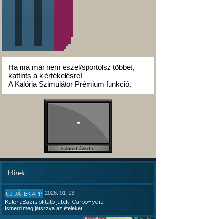
Ha ma már nem eszel/sportolsz többet,
kattints a kiértékelésre!
A Kalória Szimulátor Prémium funkció.
-
kalóriabázis.hu
Hírek
2026. 01. 13.
ÚJ JÁTÉK APP
KalóriaBázis oktató játék: CarboHydra
Ismerd meg játsszva az ételeket!