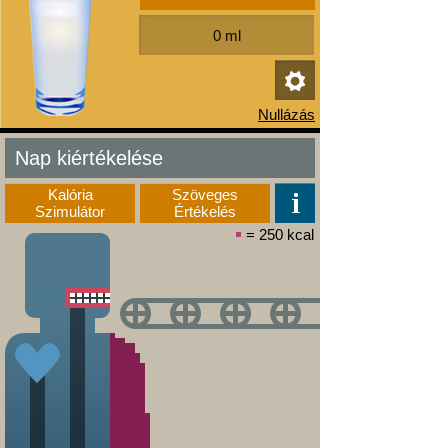
Nap kiértékelése
Kalória
Szöveges
Szimulátor
Értékelés