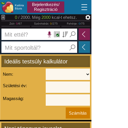
2026.08.09
Bejelentkezés/
Kalória
Bázis
Regisztráció
0
/ 2000. Még
2000
kcal-t ehetsz.
Zsír:
0
/67
Szénhidrát:
0
/275
Fehérje:
0
/75
Ideális testsúly kalkulátor
Nem:
Születési év:
Magasság: