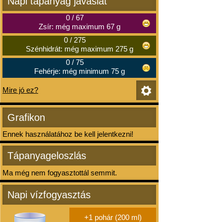
Napi tápanyag javaslat
0
/
67
Zsír: még maximum 67 g
0
/
275
Szénhidrát: még maximum 275 g
0
/
75
Fehérje: még minimum 75 g
Mire jó ez?
Grafikon
Ennek használatához be kell jelentkezni!
Tápanyageloszlás
Ma még nem fogyasztottál semmit.
Napi vízfogyasztás