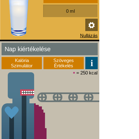
Nap kiértékelése
Kalória
Szöveges
Szimulátor
Értékelés