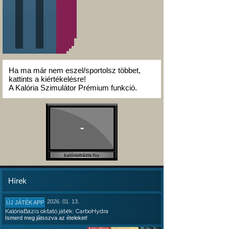
Ha ma már nem eszel/sportolsz többet,
kattints a kiértékelésre!
A Kalória Szimulátor Prémium funkció.
-
kalóriabázis.hu
Hírek
2026. 01. 13.
ÚJ JÁTÉK APP
KalóriaBázis oktató játék: CarboHydra
Ismerd meg játsszva az ételeket!