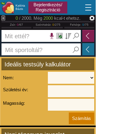
2026.08.09
Bejelentkezés/
Kalória
Bázis
Regisztráció
0
/ 2000. Még
2000
kcal-t ehetsz.
Zsír:
0
/67
Szénhidrát:
0
/275
Fehérje:
0
/75
Ideális testsúly kalkulátor
Nem:
Születési év:
Magasság: