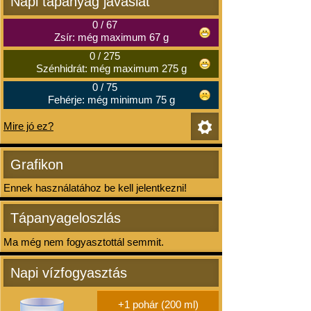
Napi tápanyag javaslat
0
/
67
Zsír: még maximum 67 g
0
/
275
Szénhidrát: még maximum 275 g
0
/
75
Fehérje: még minimum 75 g
Mire jó ez?
Grafikon
Ennek használatához be kell jelentkezni!
Tápanyageloszlás
Ma még nem fogyasztottál semmit.
Napi vízfogyasztás