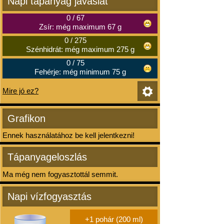
Napi tápanyag javaslat
0
/
67
Zsír: még maximum 67 g
0
/
275
Szénhidrát: még maximum 275 g
0
/
75
Fehérje: még minimum 75 g
Mire jó ez?
Grafikon
Ennek használatához be kell jelentkezni!
Tápanyageloszlás
Ma még nem fogyasztottál semmit.
Napi vízfogyasztás