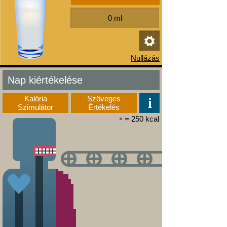
Nap kiértékelése
Kalória
Szöveges
Szimulátor
Értékelés