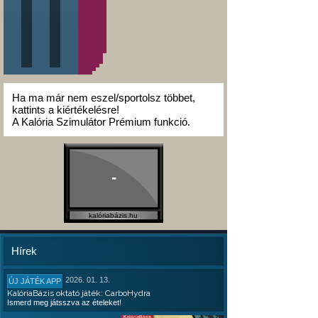
Ha ma már nem eszel/sportolsz többet,
kattints a kiértékelésre!
A Kalória Szimulátor Prémium funkció.
-
kalóriabázis.hu
Hírek
2026. 01. 13.
ÚJ JÁTÉK APP
KalóriaBázis oktató játék: CarboHydra
Ismerd meg játsszva az ételeket!