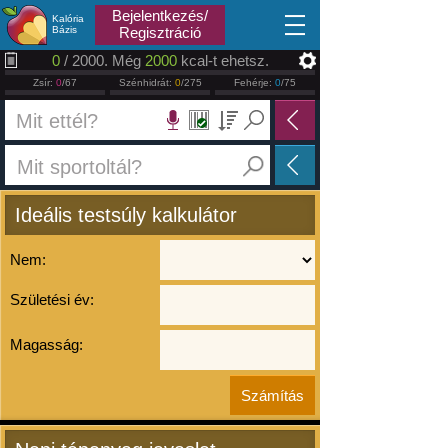
2026.08.09
Bejelentkezés/
Kalória
Bázis
Regisztráció
0
/ 2000. Még
2000
kcal-t ehetsz.
Zsír:
0
/67
Szénhidrát:
0
/275
Fehérje:
0
/75
Ideális testsúly kalkulátor
Nem:
Születési év:
Magasság: