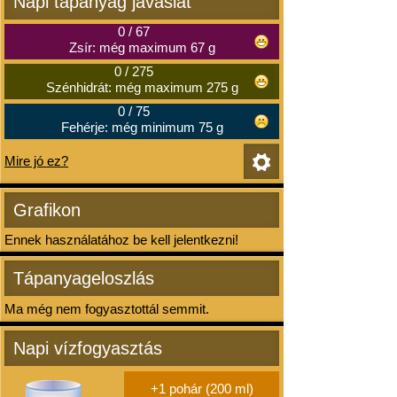
Napi tápanyag javaslat
0
/
67
Zsír: még maximum 67 g
0
/
275
Szénhidrát: még maximum 275 g
0
/
75
Fehérje: még minimum 75 g
Mire jó ez?
Grafikon
Ennek használatához be kell jelentkezni!
Tápanyageloszlás
Ma még nem fogyasztottál semmit.
Napi vízfogyasztás