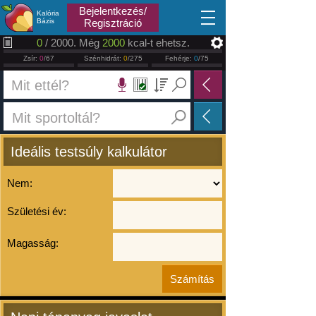
2026.08.08
Bejelentkezés/
Kalória
Bázis
Regisztráció
0
/ 2000. Még
2000
kcal-t ehetsz.
Zsír:
0
/67
Szénhidrát:
0
/275
Fehérje:
0
/75
Ideális testsúly kalkulátor
Nem:
Születési év:
Magasság: