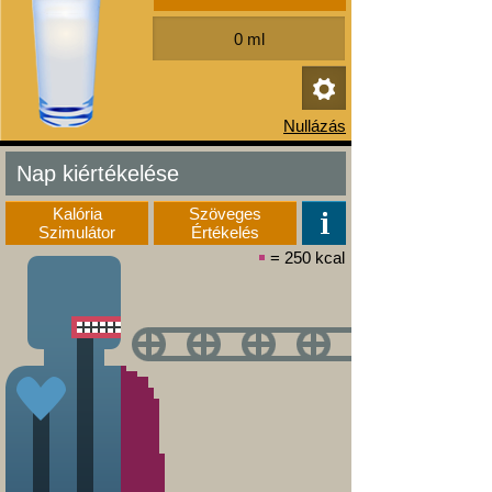
Nap kiértékelése
Kalória
Szöveges
Szimulátor
Értékelés