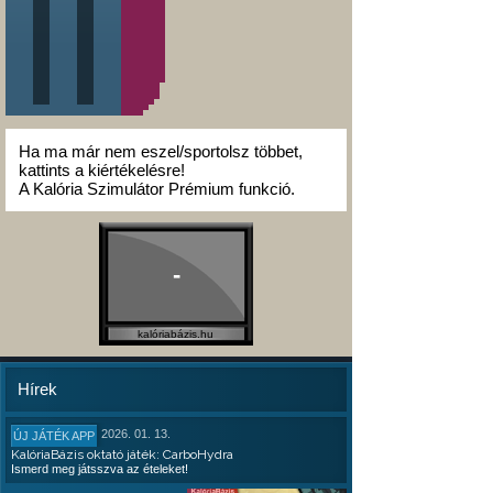
Ha ma már nem eszel/sportolsz többet,
kattints a kiértékelésre!
A Kalória Szimulátor Prémium funkció.
-
kalóriabázis.hu
Hírek
2026. 01. 13.
ÚJ JÁTÉK APP
KalóriaBázis oktató játék: CarboHydra
Ismerd meg játsszva az ételeket!