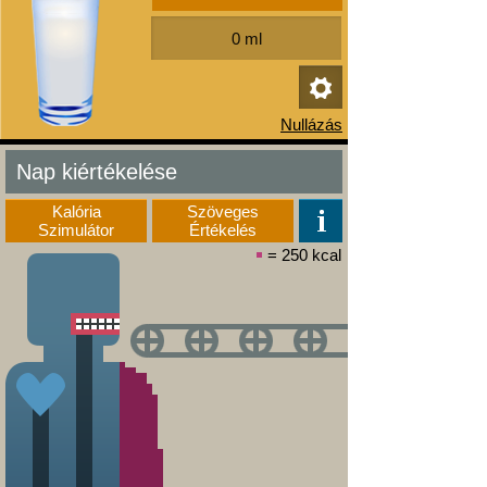
Nap kiértékelése
Kalória
Szöveges
Szimulátor
Értékelés