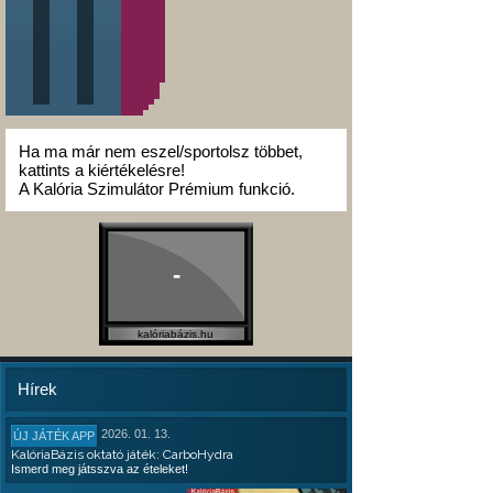
Ha ma már nem eszel/sportolsz többet,
kattints a kiértékelésre!
A Kalória Szimulátor Prémium funkció.
-
kalóriabázis.hu
Hírek
2026. 01. 13.
ÚJ JÁTÉK APP
KalóriaBázis oktató játék: CarboHydra
Ismerd meg játsszva az ételeket!