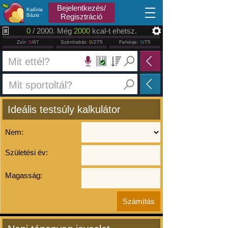
2026.08.06
Bejelentkezés/
Kalória
Bázis
Regisztráció
0
/ 2000. Még
2000
kcal-t ehetsz.
Zsír:
0
/67
Szénhidrát:
0
/275
Fehérje:
0
/75
Ideális testsúly kalkulátor
Nem:
Születési év:
Magasság: