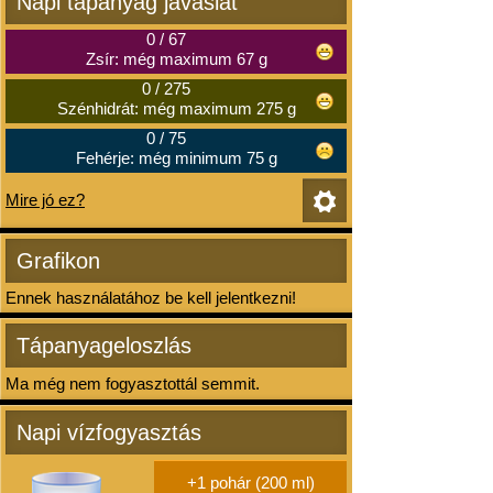
Napi tápanyag javaslat
0
/
67
Zsír: még maximum 67 g
0
/
275
Szénhidrát: még maximum 275 g
0
/
75
Fehérje: még minimum 75 g
Mire jó ez?
Grafikon
Ennek használatához be kell jelentkezni!
Tápanyageloszlás
Ma még nem fogyasztottál semmit.
Napi vízfogyasztás