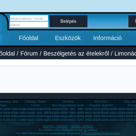
Belépés
Főoldal
Eszközök
Információ
őoldal
/
Fórum
/ Beszélgetés az ételekről /
Limoná
desség, sütemény, rágcsa, tészta
Zöldség, fűszer
Gomba
Gyümölcs
Olaj, zs
Tojás
Leves
Gyorsfagyasztott, dobozos, konzerv étel
Fagylalt, jégkrém
Készé
om
őtök
zsemle
eper
bulgur
édesburgonya
burgonya
burgonya
narancs
krumpli
tej
kifli
kuszkusz
pizza
görögdinnye
szőlő
uborka
mandar
f
ini
cseresznye
trappista sajt
cukor
avokádó
bor
sült krumpli
paprika
zabkása
kiwi
nektarin
ananász
rántott hús
lángos
palacsinta
sárgabarack
kakaós
c
ll
orica
fehér kenyér
tejbegríz
pattogatott kukorica
tökfőzelék
rántotta
hagyma
pálinka
mogyoró
alkohol
rántott sajt
zöldbab
tejföl
főtt kukorica
lencsefőzelék
málna
főtt kru
k
r
anyú káposzta
krumplipüré
túró rudi
zeller
barack
tökmag
csirkemell sonka
zöldbabfőzelék
szalonna
joghurt
tofu
zöldalma
paprikás krumpli
székelykáposzta
sonka
halászlé
kókusz
g
ASZTALI VERZIÓ
MOBIL VERZIÓ
Az adatkezelési tájékoztatónkat
itt
találod.
Az oldal használatával egyidejűleg elfogadod
Felhasználási Feltételeinket