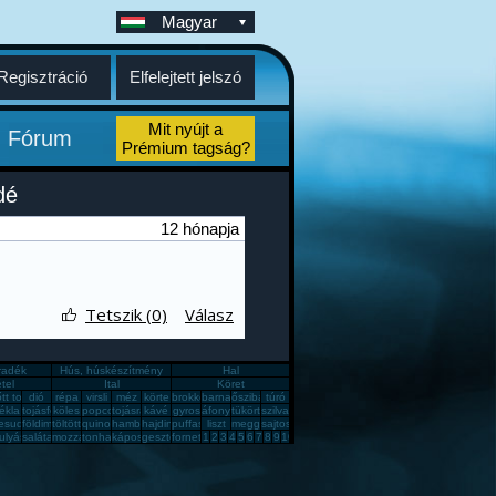
Magyar
Regisztráció
Elfelejtett jelszó
Mit nyújt a
Fórum
Prémium tagság?
dé
12 hónapja
Tetszik (0)
Válasz
íradék
Hús, húskészítmény
Hal
tel
Ital
Köret
in
őtt tojás
dió
répa
virsli
méz
körte
brokkoli
barnarizs
őszibarack
túró
 csiga
ékla
tojásfehérje
köles
popcorn
tojásrántotta
kávé
gyros
áfonya
tükörtojás
szilva
mpli
esudió
földimogyoró
töltött káposzta
quinoa
hamburger
hajdina
puffasztott rizs
liszt
meggy
sajtos pogácsa
reszelék
ulyásleves
saláta
mozzarella
tonhal
káposzta
gesztenye
fornetti
1
2
3
4
5
6
7
8
9
10