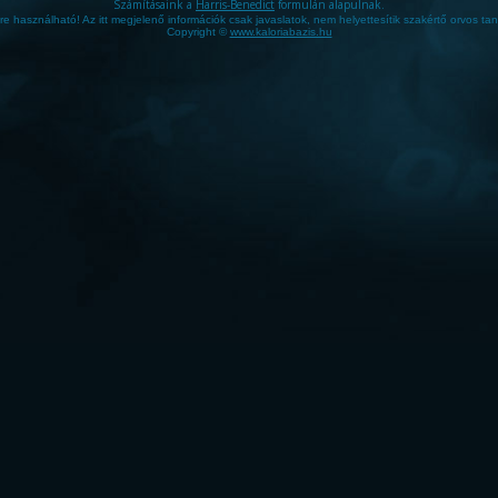
Számításaink a
Harris-Benedict
formulán alapulnak.
gre használható! Az itt megjelenő információk csak javaslatok, nem helyettesítik szakértő orvos tan
Copyright ©
www.kaloriabazis.hu