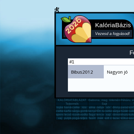
KalóriaBázis
Vezesd a fogyásod!
F
#1
Bibus2012
Nagyon jó
KALÓRIATÁBLÁZAT
Gabona, mag, örlemény
Pékáru, é
Tejtermék
Sajt
tojás
banán
csirkemell
rizs
alma
zabpehely
sör
dinnye
paradics
süt
csirkecomb
karfiol
sárgadinnye
gomba
kenyér
főtt rizs
csirkemáj
sárgarépa
húsleves
cukk
spenót
lecsó
rozskenyér
vodka
fagyi
lencse
sajt
rántott csirkeme
tészta
kuk
vaj
pulykamell
pogácsa
teljes kiőrlésû kenyér
fasírt
mák
sült csirkecomb
lazac
kókuszzsí
sav