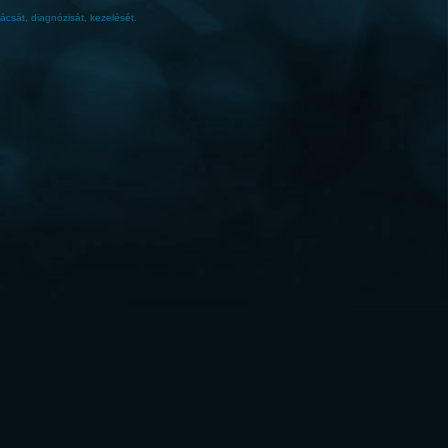
ácsát, diagnózisát, kezelését.