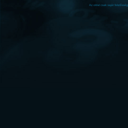
Az oldal csak saját felelőssé