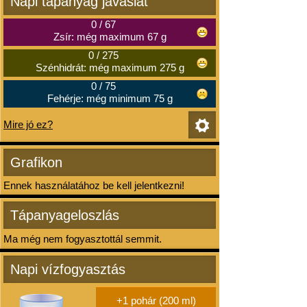
Napi tápanyag javaslat
0
/
67
Zsír: még maximum 67 g
0
/
275
Szénhidrát: még maximum 275 g
0
/
75
Fehérje: még minimum 75 g
Mire jó ez?
Grafikon
Ennek használatához be kell jelentkezni!
Tápanyageloszlás
Ma még nem fogyasztottál semmit.
Napi vízfogyasztás