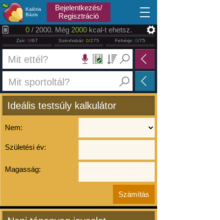
2026.08.07
Bejelentkezés/
Kalória
Bázis
Regisztráció
0
/ 2000. Még
2000
kcal-t ehetsz.
Zsír:
0
/67
Szénhidrát:
0
/275
Fehérje:
0
/75
Ideális testsúly kalkulátor
Nem:
Születési év:
Magasság: