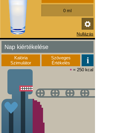
Nap kiértékelése
Kalória
Szöveges
Szimulátor
Értékelés