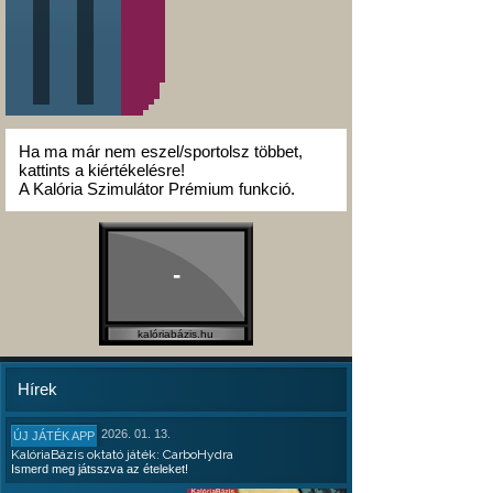
Ha ma már nem eszel/sportolsz többet,
kattints a kiértékelésre!
A Kalória Szimulátor Prémium funkció.
-
kalóriabázis.hu
Hírek
2026. 01. 13.
ÚJ JÁTÉK APP
KalóriaBázis oktató játék: CarboHydra
Ismerd meg játsszva az ételeket!