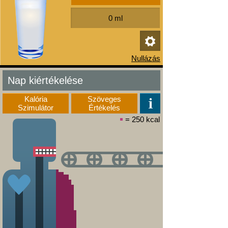
Nap kiértékelése
Kalória
Szöveges
Szimulátor
Értékelés