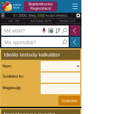
2026.08.10
Bejelentkezés/
Kalória
Bázis
Regisztráció
0
/ 2000. Még
2000
kcal-t ehetsz.
Zsír:
0
/67
Szénhidrát:
0
/275
Fehérje:
0
/75
Ideális testsúly kalkulátor
Nem:
Születési év:
Magasság: