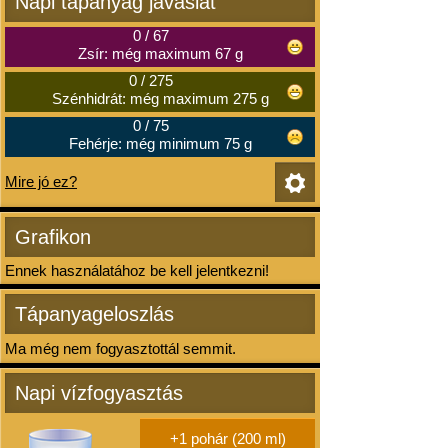
Napi tápanyag javaslat
0
/
67
Zsír: még maximum 67 g
0
/
275
Szénhidrát: még maximum 275 g
0
/
75
Fehérje: még minimum 75 g
Mire jó ez?
Grafikon
Ennek használatához be kell jelentkezni!
Tápanyageloszlás
Ma még nem fogyasztottál semmit.
Napi vízfogyasztás