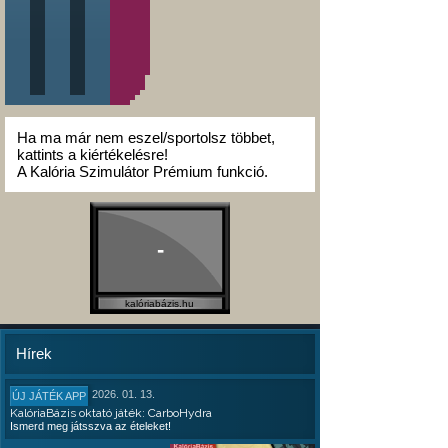
Ha ma már nem eszel/sportolsz többet,
kattints a kiértékelésre!
A Kalória Szimulátor Prémium funkció.
-
kalóriabázis.hu
Hírek
2026. 01. 13.
ÚJ JÁTÉK APP
KalóriaBázis oktató játék: CarboHydra
Ismerd meg játsszva az ételeket!