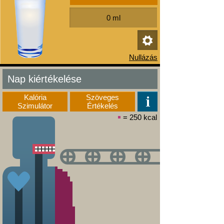
Nap kiértékelése
Kalória
Szöveges
Szimulátor
Értékelés