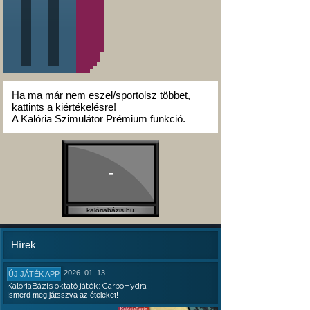
Ha ma már nem eszel/sportolsz többet,
kattints a kiértékelésre!
A Kalória Szimulátor Prémium funkció.
-
kalóriabázis.hu
Hírek
2026. 01. 13.
ÚJ JÁTÉK APP
KalóriaBázis oktató játék: CarboHydra
Ismerd meg játsszva az ételeket!