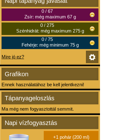
Napi tápanyag javaslat
0
/
67
Zsír: még maximum 67 g
0
/
275
Szénhidrát: még maximum 275 g
0
/
75
Fehérje: még minimum 75 g
Mire jó ez?
Grafikon
Ennek használatához be kell jelentkezni!
Tápanyageloszlás
Ma még nem fogyasztottál semmit.
Napi vízfogyasztás