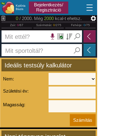
2026.08.08
Bejelentkezés/
Kalória
Bázis
Regisztráció
0
/ 2000. Még
2000
kcal-t ehetsz.
Zsír:
0
/67
Szénhidrát:
0
/275
Fehérje:
0
/75
Ideális testsúly kalkulátor
Nem:
Születési év:
Magasság: