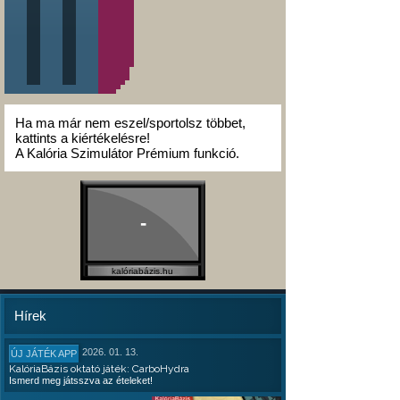
Ha ma már nem eszel/sportolsz többet,
kattints a kiértékelésre!
A Kalória Szimulátor Prémium funkció.
-
kalóriabázis.hu
Hírek
2026. 01. 13.
ÚJ JÁTÉK APP
KalóriaBázis oktató játék: CarboHydra
Ismerd meg játsszva az ételeket!