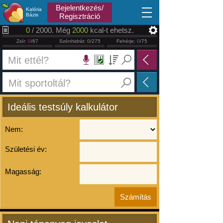
2026.08.06
Bejelentkezés/
Kalória
Bázis
Regisztráció
0
/ 2000. Még
2000
kcal-t ehetsz.
Zsír:
0
/67
Szénhidrát:
0
/275
Fehérje:
0
/75
Ideális testsúly kalkulátor
Nem:
Születési év:
Magasság: