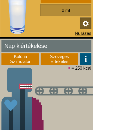
Nap kiértékelése
Kalória
Szöveges
Szimulátor
Értékelés