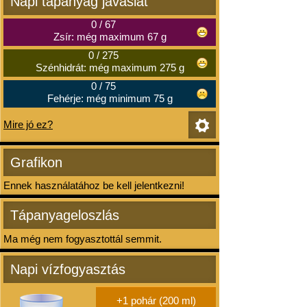
Napi tápanyag javaslat
0
/
67
Zsír: még maximum 67 g
0
/
275
Szénhidrát: még maximum 275 g
0
/
75
Fehérje: még minimum 75 g
Mire jó ez?
Grafikon
Ennek használatához be kell jelentkezni!
Tápanyageloszlás
Ma még nem fogyasztottál semmit.
Napi vízfogyasztás