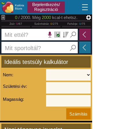
2026.08.07
Bejelentkezés/
Kalória
Bázis
Regisztráció
0
/ 2000. Még
2000
kcal-t ehetsz.
Zsír:
0
/67
Szénhidrát:
0
/275
Fehérje:
0
/75
Ideális testsúly kalkulátor
Nem:
Születési év:
Magasság: