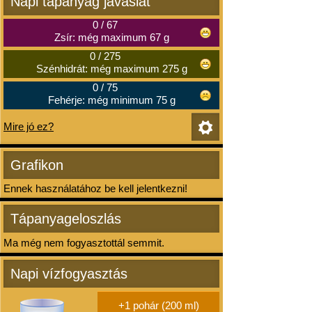
Napi tápanyag javaslat
0
/
67
Zsír: még maximum 67 g
0
/
275
Szénhidrát: még maximum 275 g
0
/
75
Fehérje: még minimum 75 g
Mire jó ez?
Grafikon
Ennek használatához be kell jelentkezni!
Tápanyageloszlás
Ma még nem fogyasztottál semmit.
Napi vízfogyasztás