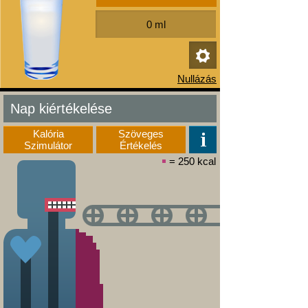
Nap kiértékelése
Kalória
Szöveges
Szimulátor
Értékelés