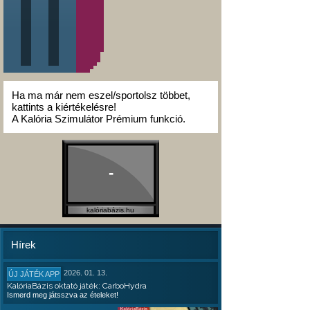
Ha ma már nem eszel/sportolsz többet,
kattints a kiértékelésre!
A Kalória Szimulátor Prémium funkció.
-
kalóriabázis.hu
Hírek
2026. 01. 13.
ÚJ JÁTÉK APP
KalóriaBázis oktató játék: CarboHydra
Ismerd meg játsszva az ételeket!