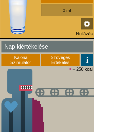
Nap kiértékelése
Kalória
Szöveges
Szimulátor
Értékelés