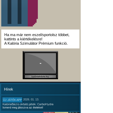
Ha ma már nem eszel/sportolsz többet,
kattints a kiértékelésre!
A Kalória Szimulátor Prémium funkció.
-
kalóriabázis.hu
Hírek
2026. 01. 13.
ÚJ JÁTÉK APP
KalóriaBázis oktató játék: CarboHydra
Ismerd meg játsszva az ételeket!