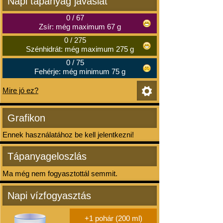
Napi tápanyag javaslat
0
/
67
Zsír: még maximum 67 g
0
/
275
Szénhidrát: még maximum 275 g
0
/
75
Fehérje: még minimum 75 g
Mire jó ez?
Grafikon
Ennek használatához be kell jelentkezni!
Tápanyageloszlás
Ma még nem fogyasztottál semmit.
Napi vízfogyasztás