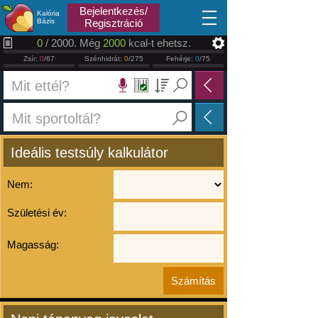
2026.08.08
Bejelentkezés/
Kalória
Bázis
Regisztráció
0
/ 2000. Még
2000
kcal-t ehetsz.
Zsír:
0
/67
Szénhidrát:
0
/275
Fehérje:
0
/75
Ideális testsúly kalkulátor
Nem:
Születési év:
Magasság: