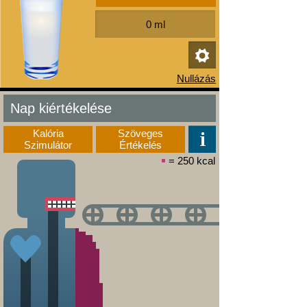
Nap kiértékelése
Kalória
Szöveges
Szimulátor
Értékelés