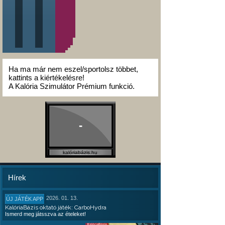
Ha ma már nem eszel/sportolsz többet,
kattints a kiértékelésre!
A Kalória Szimulátor Prémium funkció.
-
kalóriabázis.hu
Hírek
2026. 01. 13.
ÚJ JÁTÉK APP
KalóriaBázis oktató játék: CarboHydra
Ismerd meg játsszva az ételeket!