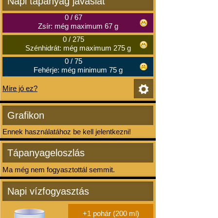
Napi tápanyag javaslat
0
/
67
Zsír: még maximum 67 g
0
/
275
Szénhidrát: még maximum 275 g
0
/
75
Fehérje: még minimum 75 g
Mire jó ez?
Grafikon
Ennek használatához be kell jelentkezni!
Tápanyageloszlás
Ma még nem fogyasztottál semmit.
Napi vízfogyasztás