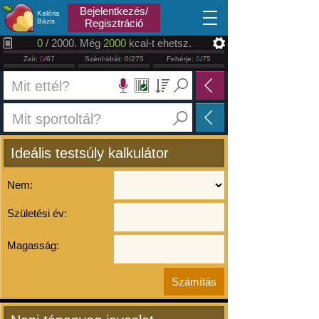
2026.08.08
Bejelentkezés/
Kalória
Bázis
Regisztráció
0
/ 2000. Még
2000
kcal-t ehetsz.
Zsír:
0
/67
Szénhidrát:
0
/275
Fehérje:
0
/75
Ideális testsúly kalkulátor
Nem:
Születési év:
Magasság: