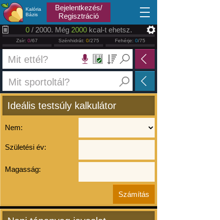
2026.08.07
Bejelentkezés/
Kalória
Bázis
Regisztráció
0
/ 2000. Még
2000
kcal-t ehetsz.
Zsír:
0
/67
Szénhidrát:
0
/275
Fehérje:
0
/75
Ideális testsúly kalkulátor
Nem:
Születési év:
Magasság: