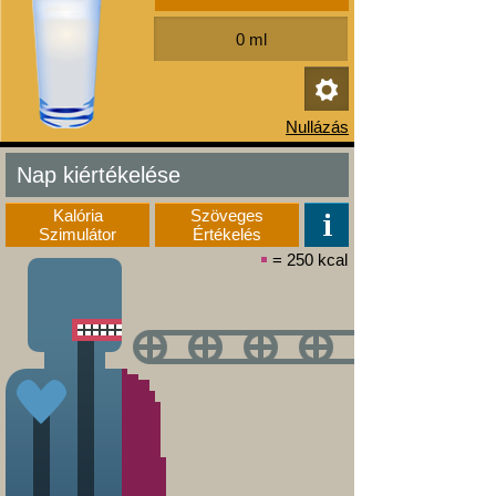
Nap kiértékelése
Kalória
Szöveges
Szimulátor
Értékelés