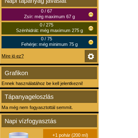
Napi tápanyag javaslat
0
/
67
Zsír: még maximum 67 g
0
/
275
Szénhidrát: még maximum 275 g
0
/
75
Fehérje: még minimum 75 g
Mire jó ez?
Grafikon
Ennek használatához be kell jelentkezni!
Tápanyageloszlás
Ma még nem fogyasztottál semmit.
Napi vízfogyasztás