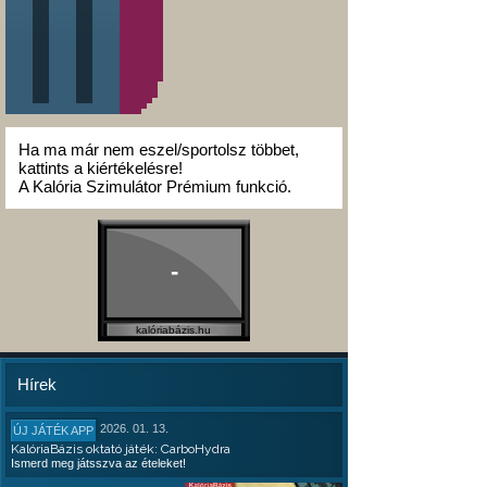
Ha ma már nem eszel/sportolsz többet,
kattints a kiértékelésre!
A Kalória Szimulátor Prémium funkció.
-
kalóriabázis.hu
Hírek
2026. 01. 13.
ÚJ JÁTÉK APP
KalóriaBázis oktató játék: CarboHydra
Ismerd meg játsszva az ételeket!