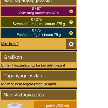
Napi tápanyag javaslat
0
/
67
Zsír: még maximum 67 g
0
/
275
Szénhidrát: még maximum 275 g
0
/
75
Fehérje: még minimum 75 g
Mire jó ez?
Grafikon
Ennek használatához be kell jelentkezni!
Tápanyageloszlás
Ma még nem fogyasztottál semmit.
Napi vízfogyasztás