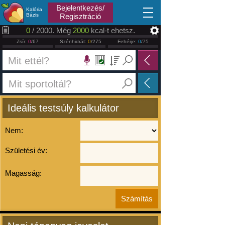
2026.08.06
Bejelentkezés/
Kalória
Bázis
Regisztráció
0
/ 2000. Még
2000
kcal-t ehetsz.
Zsír:
0
/67
Szénhidrát:
0
/275
Fehérje:
0
/75
Ideális testsúly kalkulátor
Nem:
Születési év:
Magasság: