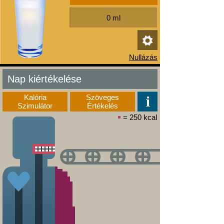
Nap kiértékelése
Kalória
Szöveges
Szimulátor
Értékelés