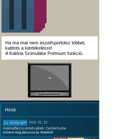
Ha ma már nem eszel/sportolsz többet,
kattints a kiértékelésre!
A Kalória Szimulátor Prémium funkció.
-
kalóriabázis.hu
Hírek
2026. 01. 13.
ÚJ JÁTÉK APP
KalóriaBázis oktató játék: CarboHydra
Ismerd meg játsszva az ételeket!