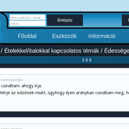
Belépés
Főoldal
Eszközök
Információ
/
Ételekkel/italokkal kapcsolatos témák
/
Édességek
1
2
3
0 számú posztjára
 csináltam. ahogy írja.
ehérje az edzések miatt, úgyhogy ilyen arányban csináltam meg, h