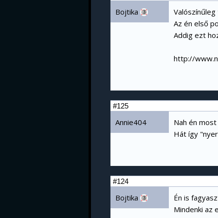
Bojtika
Valószínűleg 
3
Az én első p
Addig ezt ho
http://www.n
#125
Annie404
Nah én most 
Hát így "nyer
#124
Bojtika
Én is fagyas
3
Mindenki az e