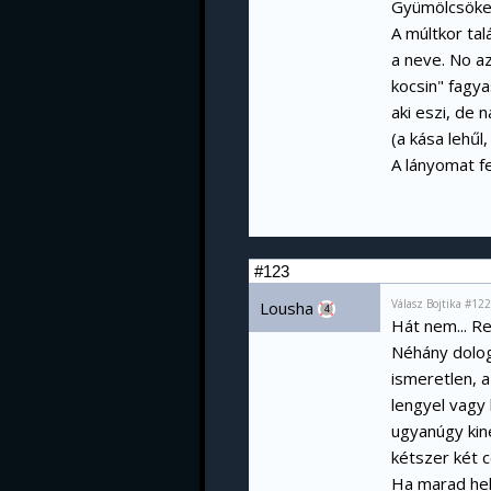
Gyümölcsöket
A múltkor ta
a neve. No a
kocsin" fagy
aki eszi, de 
(a kása lehűl
A lányomat fe
#123
Válasz Bojtika #12
Lousha
4
Hát nem... R
Néhány dolog 
ismeretlen, a
lengyel vagy
ugyanúgy kiné
kétszer két c
Ha marad hel