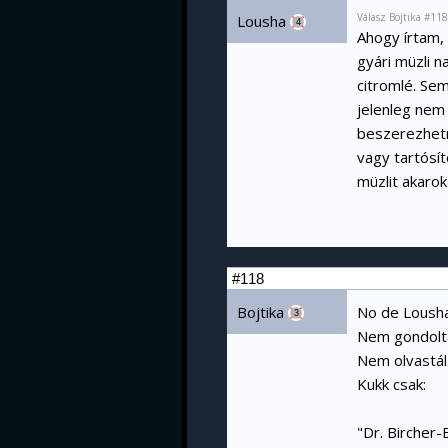
Válasz Bojtika #11
Lousha
4
Ahogy írtam,
gyári müzli 
citromlé. Sem
jelenleg nem
beszerezhetn
vagy tartósí
müzlit akarok
#118
Bojtika
No de Lousha.
3
Nem gondoltam
Nem olvastál
Kukk csak:
"Dr. Bircher