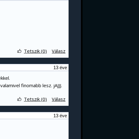
Tetszik (0)
Válasz
13 éve
kkel.
valamivel finomabb lesz. jAJJJ.
Tetszik (0)
Válasz
13 éve