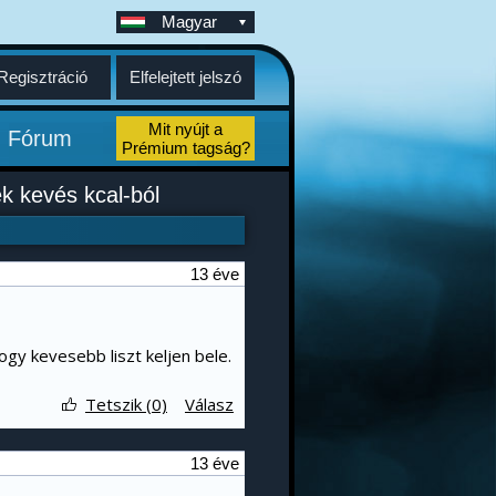
Magyar
Regisztráció
Elfelejtett jelszó
Mit nyújt a
Fórum
Prémium tagság?
 kevés kcal-ból
13 éve
ogy kevesebb liszt keljen bele.
Tetszik (0)
Válasz
13 éve