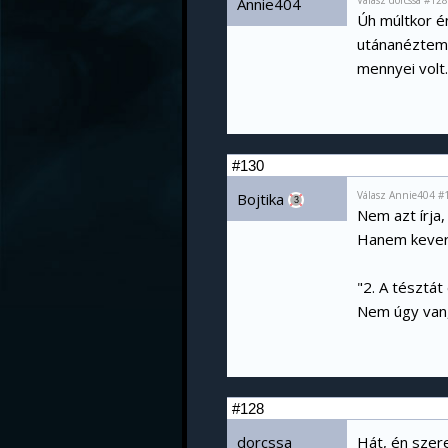
Válasz dorcssa #12
Annie404
Úh múltkor é
utánanéztem 
mennyei volt
#130
Válasz Annie404 #
Bojtika
3
Nem azt írja, 
Hanem kever
"2. A tésztát
Nem úgy van,
#128
dorcssa
Hát, én szer