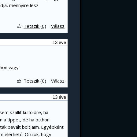
dja, mennyire lesz
Tetszik (0)
Válasz
13 éve
thon vagy!
Tetszik (0)
Válasz
13 éve
m szállít külföldre, ha
m a tippet, de ha otthon
tak bevált boltjaim. Egyébként
 elérhető. Örülök, hogy