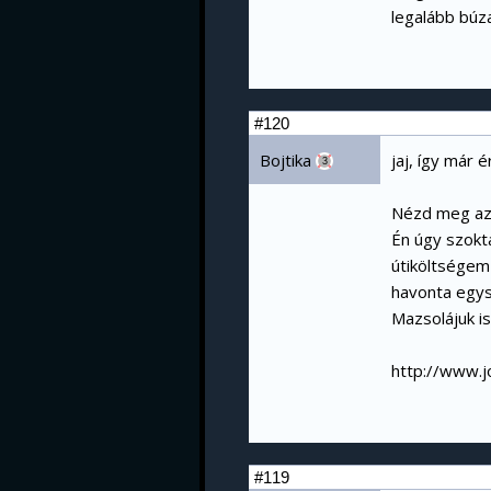
legalább búz
#120
Bojtika
jaj, így már é
3
Nézd meg az 
Én úgy szokta
útiköltségem
havonta egys
Mazsolájuk is 
http://www.
#119