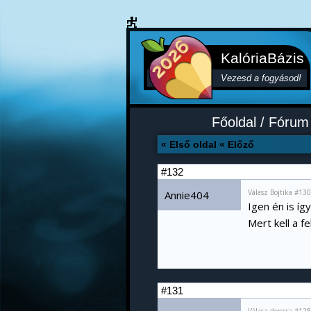
KalóriaBázis
Vezesd a fogyásod!
Főoldal
/
Fórum
« Első oldal
« Előző
#132
Válasz Bojtika #13
Annie404
Igen én is így
Mert kell a f
#131