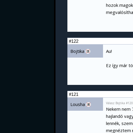
hozok magokat
megvalósítha
#122
Bojtika
Au!
3
Ez így már t
#121
Válasz Bojtika #12
Lousha
4
Nekem nem 76
hajlandó vagy
lennék, szemé
megnéztem má