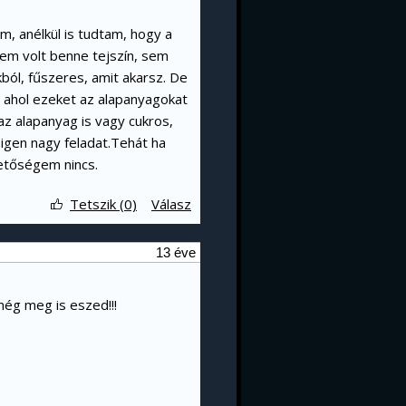
, anélkül is tudtam, hogy a
Nem volt benne tejszín, sem
ból, fűszeres, amit akarsz. De
, ahol ezeket az alapanyagokat
z alapanyag is vagy cukros,
igen nagy feladat.Tehát ha
hetőségem nincs.
Tetszik (0)
Válasz
13 éve
még meg is eszed!!!