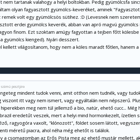
 nem tartanak valahogy a helyi boltokban. Pedig gyümölcsfa sin
láltam olyan fagyasztott gyümölcs-keveréket, aminek "Fagyaszto
z remek volt egy gyümölcsös sütihez. :D (Levesnek nem szeretem.
asztott erdei gyümölcs keverék, abban van apró magvú gyümölcs 
nagyon finom. Ezt szoktam amúgy fagyottan a tejben főtt kölesbe 
, a gyümölcs kienged). Nyári desszert.
l kellett világosítanom, hogy nem a köles maradt főtlen, hanem a 
2 számú posztjára
engeteg mindent tudok venni, amit otthon nem tudnék, vagy tudok
viszont itt vagy nem ismert, vagy egyáltalán nem népszerű. Plusz
 hiperekben meg nem túl jellemző a bio, natúr, ehető cucc... Még 
 brazil eredetűt veszek, mert a helyi mind hormonkezelt, ízetlen
ző, ragyogóra vaxolt, "klónozott", földet sosem látott, vegyszerí
enti méretű piacra, ahol néha még ehetőt is találok.
y a csomagomban az Erős Pista meg az ehető mustár mellett, ak