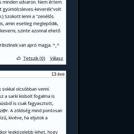
cs minden udvaron. Nem értem.
tt gyümölcsleves-keverék"volt
) Szokott lenni a "zenélős
is, amin esetleg meglepődik,
keverni, szinte azonnal ehető
ribizlinek van apró magja. ^˛^
Tetszik (0)
Válasz
13 éve
 sokkal olcsóbban venni.
 a sarki kisbolt fogalma is
húsból is csak fagyasztott,
 sz@r. A zöldség mind pontosan
zű, kivéve, ha eljutok a
kor legközelebb lehet, hogy