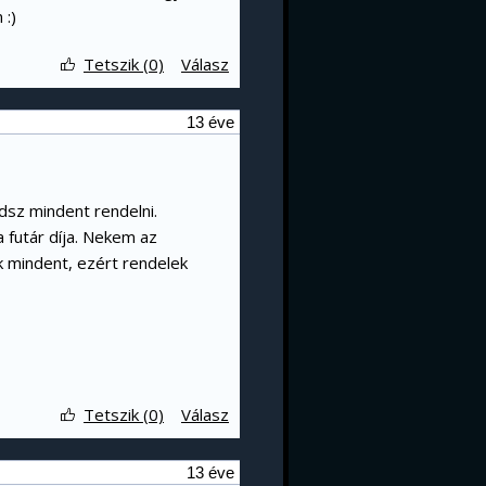
 :)
Tetszik (0)
Válasz
13 éve
dsz mindent rendelni.
a futár díja. Nekem az
k mindent, ezért rendelek
Tetszik (0)
Válasz
13 éve