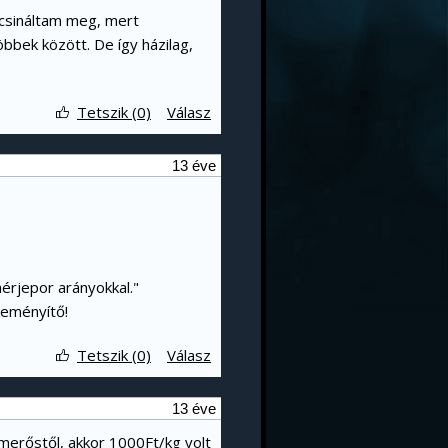
 csináltam meg, mert
bek között. De így házilag,
Tetszik (0)
Válasz
13 éve
hérjepor arányokkal."
keményítő!
Tetszik (0)
Válasz
13 éve
smerőstől, akkor 1000Ft/kg volt