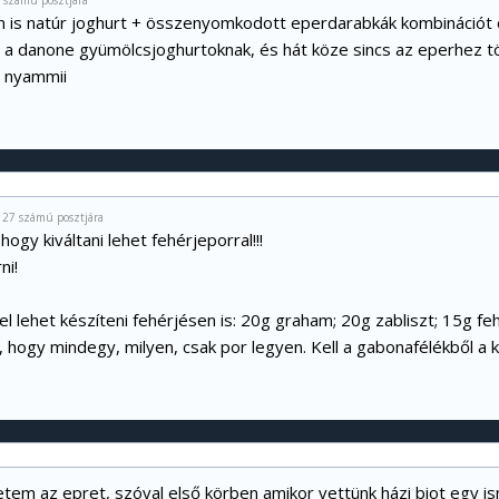
8 számú posztjára
n is natúr joghurt + összenyomkodott eperdarabkák kombinációt
a danone gyümölcsjoghurtoknak, és hát köze sincs az eperhez töb
. nyammii
127 számú posztjára
hogy kiváltani lehet fehérjeporral!!!
ni!
 el lehet készíteni fehérjésen is: 20g graham; 20g zabliszt; 15g fe
 hogy mindegy, milyen, csak por legyen. Kell a gabonafélékből a 
etem az epret, szóval első körben amikor vettünk házi biot egy i