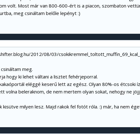
nom volt. Most már van 800-600-ért is a piacon, szombaton vettün
rtba, meg csináltam belőle lepényt :)
shifter.blog.hu/2012/08/03/csokikremmel_toltott_muffin_69_kcal
 csináltam meg.
írja hogy ki lehet váltani a lisztet fehérjeporral.
kakaóportál eléggé keserű lett az egész. Olyan 80%-os étcsoki íz
ett volna beleraknom, de nem mertem olyan sokat, nehogy ne jöjjö
 kisütve milyen lesz. Majd rakok fel fotót róla. :) már, ha nem ég