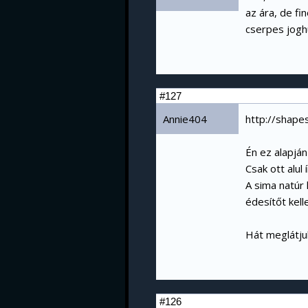
az ára, de fi
cserpes joghu
#127
Annie404
http://shape
Én ez alapján
Csak ott alul 
A sima natúr 
édesítőt kell
Hát meglátjuk
#126