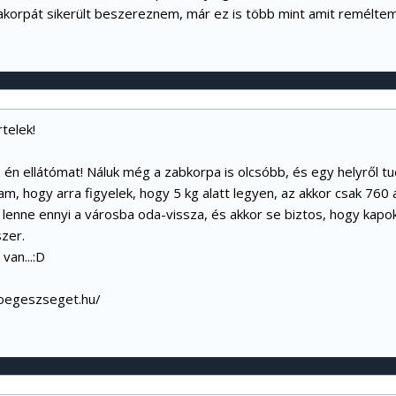
akorpát sikerült beszereznem, már ez is több mint amit reméltem
rtelek!
én ellátómat! Náluk még a zabkorpa is olcsóbb, és egy helyről tu
m, hogy arra figyelek, hogy 5 kg alatt legyen, az akkor csak 760 
 lenne ennyi a városba oda-vissza, és akkor se biztos, hogy kapo
zer.
van...:D
joegeszseget.hu/