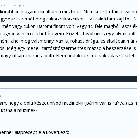
8 számú posztjára
 korábban magam csináltam a müzlimet. Nem kellett utánaolvasnom
nagyrészt szemét meg cukor-cukor-cukor. Hát csináltam sajátot. 
 méz vagy cukor. Baromi finom volt, vagy 15 féle magból, aszalék
 nagyon van erre lehetőségem. Közel s távol nincs egy olyan bolt
ém, ahol meg valamennyi van is, rohadt drága, és általában már a
tós. Még egy mezei, tartósítószermentes mazsola beszerzése is 
 nagy ritkán, marad a bolti. Nem örülök neki, de sok választási le
..
, hogy a bolti készet hívod müzlinek!!! (Bármi van is ráírva.) És 
 utána a müzlinek?
-Benner alapreceptje a következő: