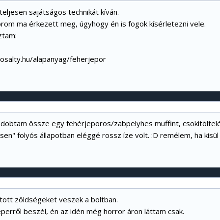
teljesen sajátságos technikát kíván.
orom ma érkezett meg, úgyhogy én is fogok kísérletezni vele.
ztam:
osalty.hu/alapanyag/feherjepor
dobtam össze egy fehérjeporos/zabpelyhes muffint, csokitöltelé
sen" folyós állapotban eléggé rossz íze volt. :D remélem, ha kisül 
ztott zöldségeket veszek a boltban.
perről beszél, én az idén még horror áron láttam csak.