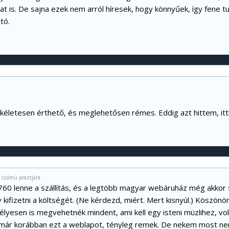
 is. De sajna ezek nem arról híresek, hogy könnyűek, így fene tu
tó.
ökéletesen érthető, és meglehetősen rémes. Eddig azt hittem, it
0 számú posztjára
0 lenne a szállítás, és a legtöbb magyar webáruház még akkor se
 kifizetni a költségét. (Ne kérdezd, miért. Mert kisnyúl.) Köszönö
lyesen is megvehetnék mindent, ami kell egy isteni müzlihez, vol
r korábban ezt a weblapot, tényleg remek. De nekem most nem